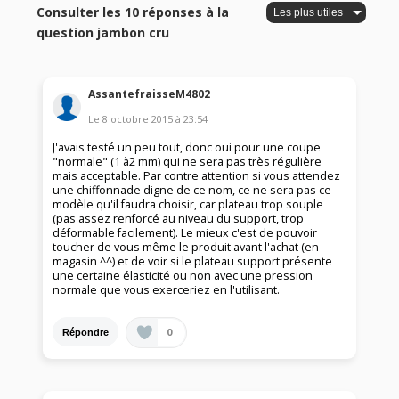
Consulter les 10 réponses à la
question jambon cru
AssantefraisseM4802
Le
8 octobre 2015
à
23:54
J'avais testé un peu tout, donc oui pour une coupe
"normale" (1 à2 mm) qui ne sera pas très régulière
mais acceptable. Par contre attention si vous attendez
une chiffonnade digne de ce nom, ce ne sera pas ce
modèle qu'il faudra choisir, car plateau trop souple
(pas assez renforcé au niveau du support, trop
déformable facilement). Le mieux c'est de pouvoir
toucher de vous même le produit avant l'achat (en
magasin ^^) et de voir si le plateau support présente
une certaine élasticité ou non avec une pression
normale que vous exerceriez en l'utilisant.
0
Répondre