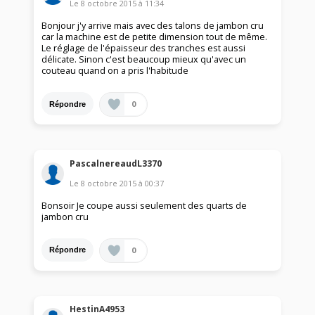
Le
8 octobre 2015
à
11:34
Bonjour j'y arrive mais avec des talons de jambon cru
car la machine est de petite dimension tout de même.
Le réglage de l'épaisseur des tranches est aussi
délicate. Sinon c'est beaucoup mieux qu'avec un
couteau quand on a pris l'habitude
0
Répondre
PascalnereaudL3370
Le
8 octobre 2015
à
00:37
Bonsoir Je coupe aussi seulement des quarts de
jambon cru
0
Répondre
HestinA4953