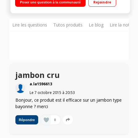
Rejoindre
Poser une question à la communauté
Plateau récupérateur en inox - Puissance 150 Watts
Lire les questions
Tutos produits
Le blog
Lire la notice
jambon cru
a.la1596613
Le
7 octobre 2015
à
20:53
Bonjour, ce produit est il efficace sur un jambon type
bayonne ? merci
0
Répondre