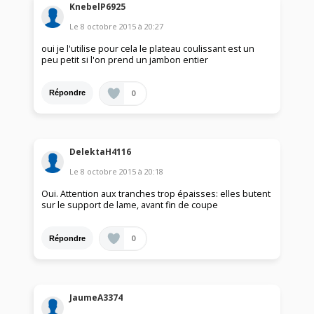
KnebelP6925
Le
8 octobre 2015
à
20:27
oui je l'utilise pour cela le plateau coulissant est un
peu petit si l'on prend un jambon entier
0
Répondre
DelektaH4116
Le
8 octobre 2015
à
20:18
Oui. Attention aux tranches trop épaisses: elles butent
sur le support de lame, avant fin de coupe
0
Répondre
JaumeA3374