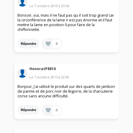
Le
7 octobre 2015
à
23:45
Bonsoir, oui, mais il ne faut pas qu il soit trop grand car
la circonférence de la lame n est pas énorme et il faut
mettre la lame en position 0 pour faire de la
chiffonnette.
0
Répondre
HonoratP8816
Le
7 octobre 2015
à
22:00
Bonjour, j'ai utilisé le produit sur des quarts de jambon
de parme et de porc noir de Bigorre, de la charcuterie
corse sans ancune difficulté.
0
Répondre