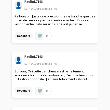
PaulinL7193
Le
7 octobre 2015
à
21:52
Re bonsoir, Juste une précision , je ne tranche que des
quart de jambon, pas des jambons entier ! Pour un
jambon entier cela serait plus délicat je pense !
0
Répondre
PaulinL7193
Le
7 octobre 2015
à
21:49
Bonjour, Oui cette trancheuse est parfaitement
adaptée à la coupe du jambon cru, c'est d'ailleurs mon
utilisation principale ! J'en suis totalement satisfait !
0
Répondre