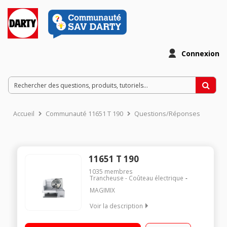
Connexion
Accueil
Communauté 11651 T 190
Questions/Réponses
11651 T 190
1035
membres
Trancheuse - Coûteau électrique
MAGIMIX
Voir la description
Corps et chariot en métal - Chariot extra large : 20 cm Lame
inox crantée 19 cm Epaisseur de coupe réglable de 0 à 2,8 cm