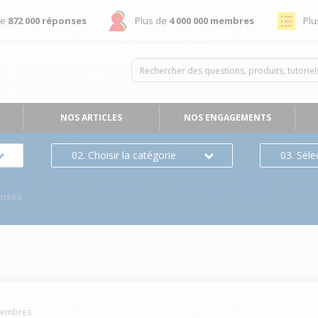
de
872 000 réponses
Plus de
4 000 000 membres
Plu
NOS ARTICLES
NOS ENGAGEMENTS
02. Choisir la catégorie
03. Séle
onses
embres