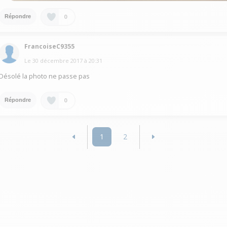
0
Répondre
FrancoiseC9355
Le
30 décembre 2017
à
20:31
Désolé la photo ne passe pas
0
Répondre
1
2