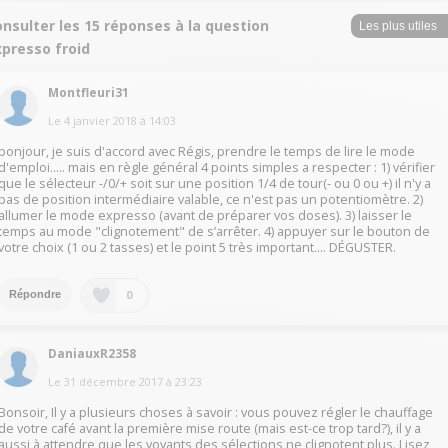
nsulter les 15 réponses à la question
xpresso froid
Montfleuri31
Le
4 janvier 2018
à
14:03
bonjour, je suis d'accord avec Régis, prendre le temps de lire le mode
d'emploi..... mais en règle général 4 points simples a respecter : 1) vérifier
que le sélecteur -/0/+ soit sur une position 1/4 de tour(- ou 0 ou +) il n'y a
pas de position intermédiaire valable, ce n'est pas un potentiomètre. 2)
allumer le mode expresso (avant de préparer vos doses). 3) laisser le
temps au mode "clignotement" de s’arrêter. 4) appuyer sur le bouton de
votre choix (1 ou 2 tasses) et le point 5 très important.... DÉGUSTER.
0
Répondre
DaniauxR2358
Le
31 décembre 2017
à
23:23
Bonsoir, Il y a plusieurs choses à savoir : vous pouvez régler le chauffage
de votre café avant la première mise route (mais est-ce trop tard?), il y a
aussi à attendre que les voyants des sélections ne clignotent plus. Lisez