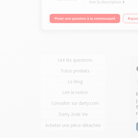
Voir la description
Expresso à pompe 19 bars Cafetière 10 tasses Ca
Rejoi
Poser une question à la communauté
Lire les questions
Tutos produits
Le blog
Lire la notice
Consulter sur darty.com
Darty 2nde Vie
Acheter une pièce détachée