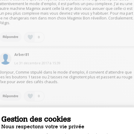
attentivement le mode d'emploi, il est parfois un peu complexe. J'ai eu une
autre machine Magimix avant celle là et je dois vous avouer que celle-ci est
un peu plus complexe mais vous devriez vite vous y habituer. Pour ma part
je ne changerais rien dans mon choix Magimix Bon réveillon. Cordialement.
Régis.
0
Répondre
Arber81
Le
31 décembre 2017
à
15:39
Bonjour, Comme stipulé dans le mode d'emploi, il convient d'attendre que
les les boutons 1 tasse ou 2 tasses ne clignotent plus et passent au rouge
fixe pour avoir des cafés chauds.
0
Répondre
MariepascaleL5023
Gestion des cookies
Le
31 décembre 2017
à
14:48
Nous respectons votre vie privée
Il y y'a un bouton de réglage au milieu de la machine + ou - Cordialement