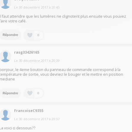
Le
30 décembre 2017
à
20:45
Il faut attendre que les lumières ne clignotent plus.ensuite vous pouvez
faire votre café.
0
Répondre
rasg33426165
Le
30 décembre 2017
à
20:39
bonjour, le 4eme bouton du panneau de commande correspond à la
température de sortie, vous devriez le bouger et le mettre en position
mediane
0
Répondre
FrancoiseC9355
Le
30 décembre 2017
à
20:37
La voici ci dessous??