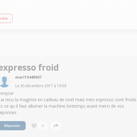
fé moulu ou café dosettes Température réglable 3 niveaux
ndre
expresso froid
mari15440507
Le
30 décembre 2017
à
19:03
bonjour
j ai recu la magimix en cadeau de noel mais mes espresso sont froids 
Es ce qu il faut allumer la machine lontemps avant merci de vos
reponses
0
Répondre