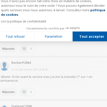
Vous n'avez pas encore fait votre choix en matière de cookies,
autorisez-vous le suivi de votre visite ? Vous pouvez également décider
0
Répondre
quels services vous nous autorisez à lancer. Consultez notre
politique
Axeptio consent
de cookies
.
Lire la politique de confidentialité
cind42644566
Consentements certifiés par
Le
31 décembre 2017
à
11:39
Tout refuser
Paramétrer
Tout accepter
Juste quelques instant avant, il faut que le voyant rouge ne clignote plus ;)
0
Répondre
RocherP2964
Le
31 décembre 2017
à
00:47
j'allume 10 mn avant le service mais j'ai mis la manette C° sur + en
permanence.
0
Répondre
EvelyneC2596