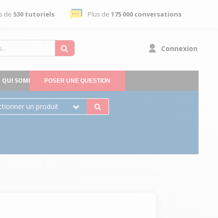
s de
530 tutoriels
Plus de
175 000 conversations
Connexion
QUI SOMMES-NOUS
POSER UNE QUESTION
ctionner un produit