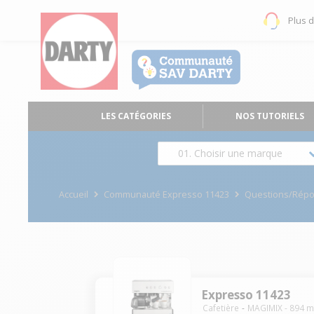
Plus 
LES CATÉGORIES
NOS TUTORIELS
01. Choisir une marque
Accueil
Communauté Expresso 11423
Questions/Rép
Expresso 11423
Cafetière
MAGIMIX
-
894
m