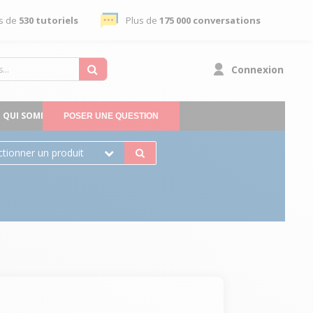
s de
530 tutoriels
Plus de
175 000 conversations
Connexion
QUI SOMMES-NOUS
POSER UNE QUESTION
ctionner un produit