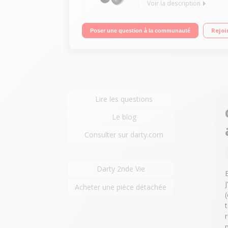
Voir la description
Bras de microphone rétractable Nano-récepteur M
Rejoi
Poser une question à la communauté
Lire les questions
Le blog
Consulter sur darty.com
Darty 2nde Vie
Acheter une pièce détachée