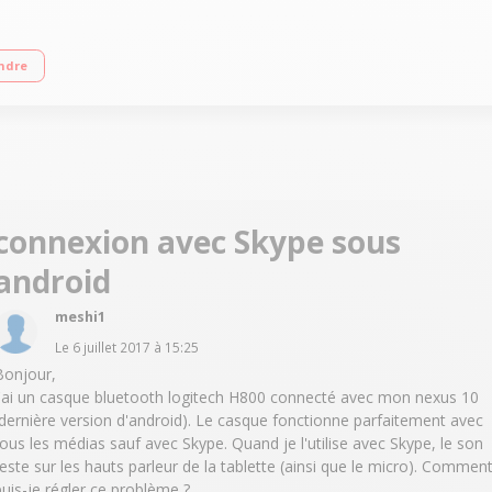
icrophone anti-bruit Bluetooth
ndre
connexion avec Skype sous
android
meshi1
Le
6 juillet 2017
à
15:25
Bonjour,
J'ai un casque bluetooth logitech H800 connecté avec mon nexus 10
(dernière version d'android). Le casque fonctionne parfaitement avec
tous les médias sauf avec Skype. Quand je l'utilise avec Skype, le son
reste sur les hauts parleur de la tablette (ainsi que le micro). Commen
puis-je régler ce problème ?