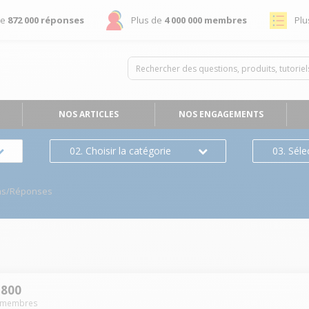
de
872 000 réponses
Plus de
4 000 000 membres
Plu
NOS ARTICLES
NOS ENGAGEMENTS
02. Choisir la catégorie
03. Séle
ns/Réponses
H800
membres