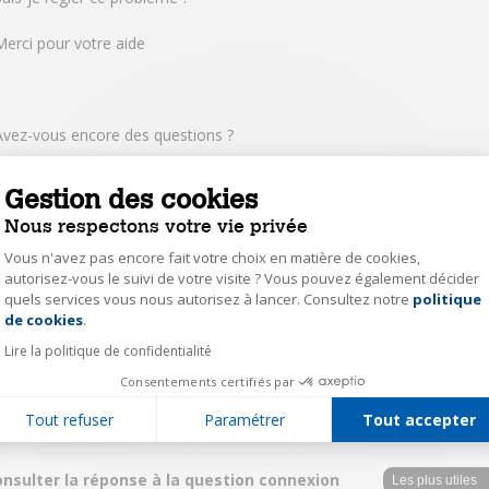
Merci pour votre aide
Avez-vous encore des questions ?
Demander à la communauté
Gestion des cookies
Rechercher de l'aide supplémentaire sur le site d'assistance de Skype
Nous respectons votre vie privée
Looking for help with Skype for Business?
Vous n'avez pas encore fait votre choix en matière de cookies,
Contenu lié
autorisez-vous le suivi de votre visite ? Vous pouvez également décider
quels services vous nous autorisez à lancer. Consultez notre
politique
Axeptio consent
Afficher plus de contenus similaires
de cookies
.
Lire la politique de confidentialité
S'inscrire à ce thread Tweeter cette question Partager sur Facebook
Consentements certifiés par
0
Répondre
Tout refuser
Paramétrer
Tout accepter
onsulter la réponse à la question connexion