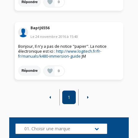
0
Répondre
BaptJ6556
Le
24 novembre 2016
à
15:40
Bonjour, Il n'y a pas de notice "papier". La notice
électronique est ici :
http://www.logitech.fr/fr-
fr/manuals/k480-immersion-guide
JM
0
Répondre
1
01. Choisir une marque