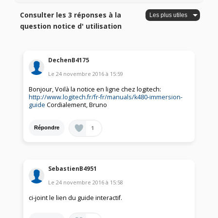
Consulter les 3 réponses à la
question notice d' utilisation
DechenB4175
Le
24 novembre 2016
à
15:59
Bonjour, Voilà la notice en ligne chez logitech:
http://www.logitech.fr/fr-fr/manuals/k480-immersion-
guide
Cordialement, Bruno
1
Répondre
SebastienB4951
Le
24 novembre 2016
à
15:58
ci-joint le lien du guide interactif.