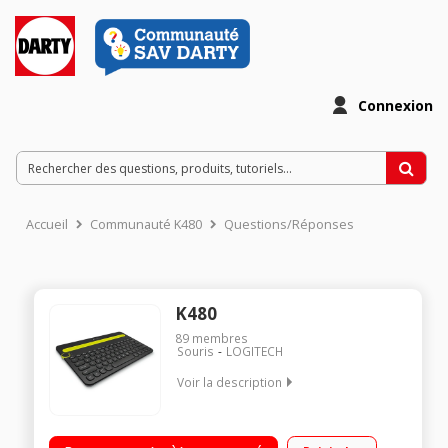
Connexion
Accueil
Communauté K480
Questions/Réponses
K480
89
membres
Souris
LOGITECH
Voir la description
Clavier sans fil Bluetooth / Support tablette intégré /
Compatible : PC/MAC - Android/iOS