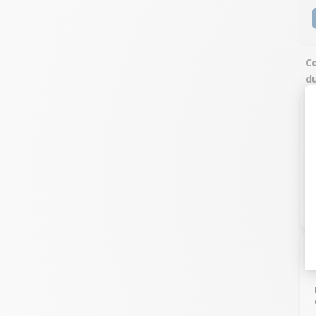
Co
du