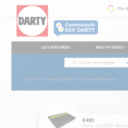
Plus 
LES CATÉGORIES
NOS TUTORIELS
01. Choisir une marque
Accueil
Communauté K480
Questions/Réponses
K480
Souris
LOGITECH
-
89
mem