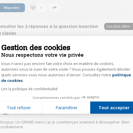
1
Répondre
nsulter les 2 réponses à la question Insertion
 clavier
Gestion des cookies
KennofB5592
Nous respectons votre vie privée
Le
8 septembre 2017
à
13:25
Vous n'avez pas encore fait votre choix en matière de cookies,
Bonjour, Il faut télécharger l'application clavier azerty et une fois
téléchargée, choisir ce clavier par défaut. Ca marche. Je l'ai fait parce que
autorisez-vous le suivi de votre visite ? Vous pouvez également décider
j'avais le même soucis. Cordialement
quels services vous nous autorisez à lancer. Consultez notre
politique
Axeptio consent
de cookies
.
1
Répondre
Lire la politique de confidentialité
Consentements certifiés par
Marine_Apryl
Tout refuser
Paramétrer
Tout accepter
Le
9 septembre 2017
à
10:14
Bonjour, Un GRAND merci car je commençais vraiment à désespérer. Bien
cordialement