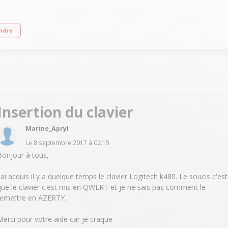
gré / Compatible : PC/MAC - Android/iOS
ndre
Insertion du clavier
Marine_Apryl
Le
8 septembre 2017
à
02:15
Bonjour à tous,
J'ai acquis il y a quelque temps le clavier Logitech k480. Le soucis c'est
que le clavier c'est mis en QWERT et je ne sais pas comment le
remettre en AZERTY.
Merci pour votre aide car je craque