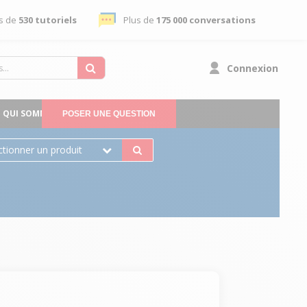
s de
530 tutoriels
Plus de
175 000 conversations
Connexion
QUI SOMMES-NOUS
POSER UNE QUESTION
ctionner un produit