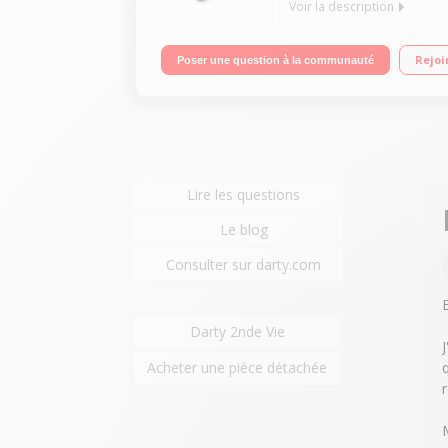
Voir la description
Clavier sans fil Bluetooth / Support tablette inté
Rejoi
Poser une question à la communauté
Lire les questions
Le blog
Consulter sur darty.com
Darty 2nde Vie
Acheter une pièce détachée