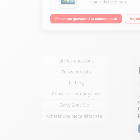
Voir la description
Mobile sous Android 5.0 - Lollipop - 4G / Ecran t
Rejoi
Poser une question à la communauté
HD
Lire les questions
Tutos produits
Le blog
Consulter sur darty.com
Darty 2nde Vie
Acheter une pièce détachée