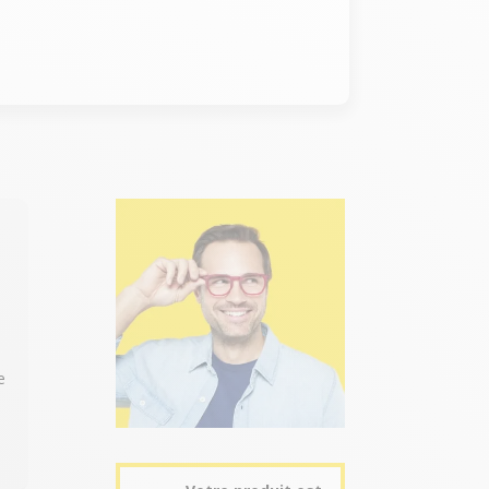
 de mémoire / Appareil photo 5 mégapixels - Vidéo
e