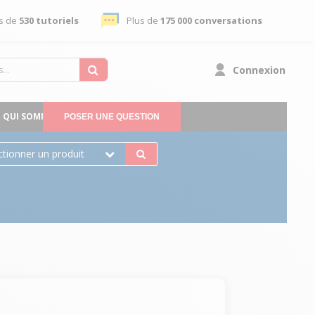
s de
530 tutoriels
Plus de
175 000 conversations
Connexion
QUI SOMMES-NOUS
POSER UNE QUESTION
ctionner un produit