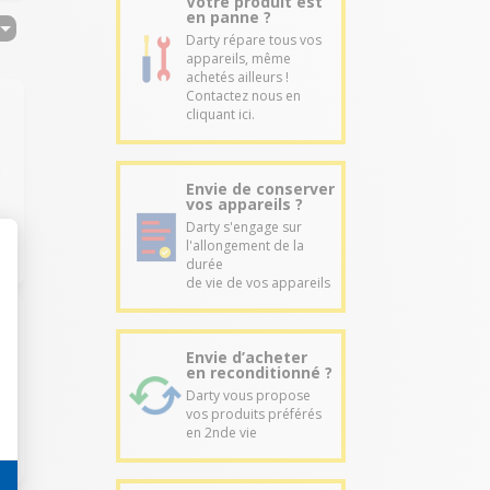
Votre produit est
en panne ?
Darty répare tous vos
appareils, même
achetés ailleurs !
Contactez nous en
cliquant ici.
x
Envie de conserver
vos appareils ?
Darty s'engage sur
l'allongement de la
durée
de vie de vos appareils
Envie d’acheter
en reconditionné ?
a
Darty vous propose
vos produits préférés
en 2nde vie