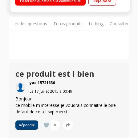
Rejoindre
Poser une question à la communauté
8Go de mémoire / Appareil photo 5 mégapixels - Vidéo HD
Lire les questions
Tutos produits
Le blog
Consulter sur
ce produit est i bien
yaci15721636
Le
17 juillet 2015
à
00:49
Bonjour
ce mobile m interesse je voudrais connaitre le pire
defaut de ce tel svp merci
0
Répondre