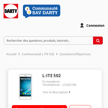
Connexion
Accueil
Communauté L-ITE 502
Questions/Réponses
L-ITE 502
52
membres
Smartphone
LOGICOM
Voir la description
Mobile sous Android 5.0 - Lollipop - 4G / Ecran tactile 12.7 cm
(5 ) - qHD 540 x 960 pixels / Processeur Quad-Core 1,0GHz -