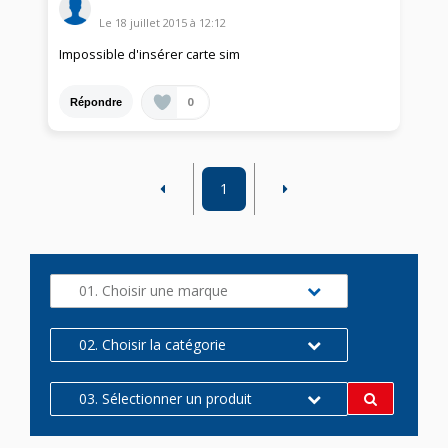
Le
18 juillet 2015
à
12:12
Impossible d'insérer carte sim
0
Répondre
1
01. Choisir une marque
02. Choisir la catégorie
03. Sélectionner un produit