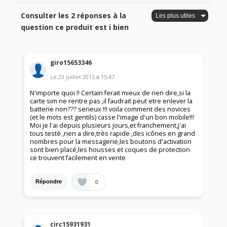
Consulter les 2 réponses à la
question ce produit est i bien
giro15653346
Le
23 juillet 2015
à
15:47
N'importe quoi !! Certain ferait mieux de rien dire,si la
carte sim ne rentre pas ,il faudrait peut etre enlever la
batterie non??? serieux !!! voila comment des novices
(et le mots est gentils) casse l'image d'un bon mobile!!!
Moi je l'ai depuis plusieurs jours,et franchement,j'ai
tous testé ,rien a dire,très rapide ,des icônes en grand
nombres pour la messagerie,les boutons d'activation
sont bien placé,les housses et coques de protection
ce trouvent facilement en vente
0
Répondre
circ15931931