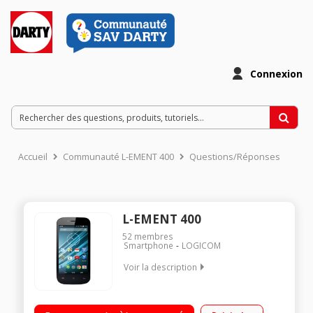
Connexion
Accueil
Communauté L-EMENT 400
Questions/Réponses
L-EMENT 400
52
membres
Smartphone
LOGICOM
Voir la description
Mobile sous Android 4.4 Kit Kat - 3G / Ecran tactile de 4" (10,2
cm) - 480 x 800 pixels / Processeur double-coeur 1GHz - 4Go