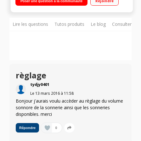
Rejoindre
Poser une question à la communauté
de mémoire / Photo 2 mégapixels - Enregistreur vidéo
Lire les questions
Tutos produits
Le blog
Consulter sur
règlage
tydjy0401
Le
13 mars 2016
à
11:58
Bonjour j'aurais voulu accèder au règlage du volume
sonnore de la sonnerie ainsi que les sonneries
disponibles. merci
0
Répondre