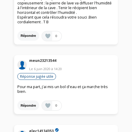
copieusement : la pierre de lave va diffuser l'humidité
à l'intérieur de la cave . Tenir le récipient bien
horizontal et contrôler l'humidité .
Espérant que cela résoudra votre souci .Bien
cordialement . T B
0
Répondre
meun23213544
Le
6 juin 2020
à
14:20
Réponse jugée utile
Pour ma part, j'ai mis un bol d'eau et ça marche très
bien.
0
Répondre
elec14134353