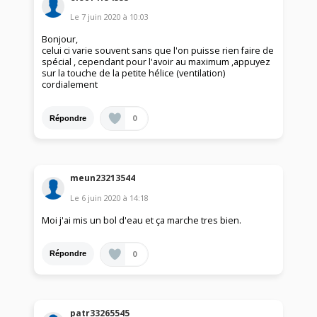
Le
7 juin 2020
à
10:03
Bonjour,
celui ci varie souvent sans que l'on puisse rien faire de
spécial , cependant pour l'avoir au maximum ,appuyez
sur la touche de la petite hélice (ventilation)
cordialement
0
Répondre
meun23213544
Le
6 juin 2020
à
14:18
Moi j'ai mis un bol d'eau et ça marche tres bien.
0
Répondre
patr33265545