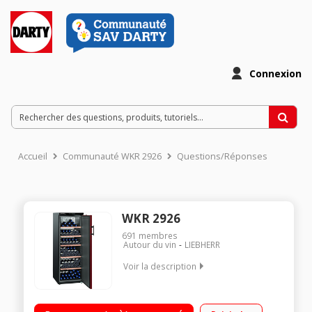
Connexion
Accueil
Communauté WKR 2926
Questions/Réponses
WKR 2926
691
membres
Autour du vin
LIEBHERR
Voir la description
200 bouteilles - Classe F - 37dB 5 clayettes en bois
Dimensions HxLxP : 165x60x73.9 cm Pack sécurité hiver