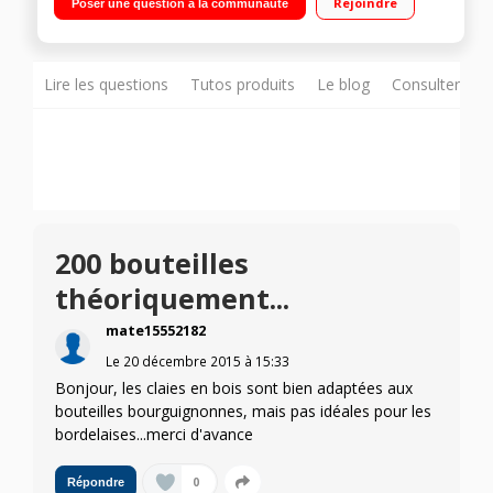
Rejoindre
Poser une question à la communauté
Lire les questions
Tutos produits
Le blog
Consulter sur
200 bouteilles
théoriquement...
mate15552182
Le
20 décembre 2015
à
15:33
Bonjour, les claies en bois sont bien adaptées aux
bouteilles bourguignonnes, mais pas idéales pour les
bordelaises...merci d'avance
0
Répondre