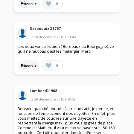
0
Répondre
DeroubaixO1767
Le
20 décembre 2015
à
21:45
Les deux vont très bien ( Bordeaux ou Bourgogne), ce
qu'il ne faut pas c'est les mélanger. Merci
0
Répondre
LambertD1908
Le
20 décembre 2015
à
20:59
Bonsoir, quantité donnée à titre indicatif , je pense, et
fonction de l'emplacement des clayettes. En effet, plus
vous mettez de couches sur une clayette en
respectant la charge maxi, plus vous gagnez de place.
Comme dit Mathieu, il vaut mieux se baser sur 150-160
bouteilles.Ceci dit, pour aller dans le même sens