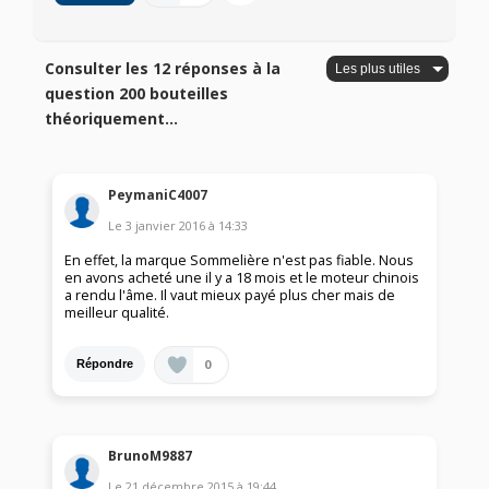
Consulter les 12 réponses à la
question 200 bouteilles
théoriquement...
PeymaniC4007
Le
3 janvier 2016
à
14:33
En effet, la marque Sommelière n'est pas fiable. Nous
en avons acheté une il y a 18 mois et le moteur chinois
a rendu l'âme. Il vaut mieux payé plus cher mais de
meilleur qualité.
0
Répondre
BrunoM9887
Le
21 décembre 2015
à
19:44