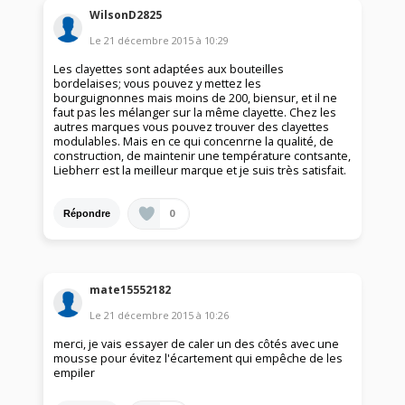
WilsonD2825
Le
21 décembre 2015
à
10:29
Les clayettes sont adaptées aux bouteilles
bordelaises; vous pouvez y mettez les
bourguignonnes mais moins de 200, biensur, et il ne
faut pas les mélanger sur la même clayette. Chez les
autres marques vous pouvez trouver des clayettes
modulables. Mais en ce qui concenrne la qualité, de
construction, de maintenir une température contsante,
Liebherr est la meilleur marque et je suis très satisfait.
0
Répondre
mate15552182
Le
21 décembre 2015
à
10:26
merci, je vais essayer de caler un des côtés avec une
mousse pour évitez l'écartement qui empêche de les
empiler