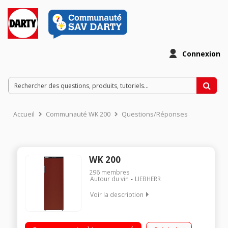
Connexion
Accueil
Communauté WK 200
Questions/Réponses
WK 200
296
membres
Autour du vin
LIEBHERR
Voir la description
Capacité 200 bouteilles 5 clayettes en bois Dimensions HxLxP :
165x60x73,9 cm Air brassé - Classe A+