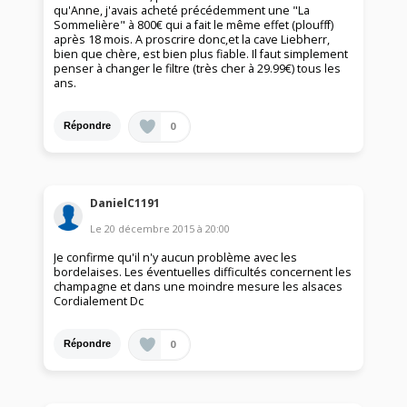
qu'Anne, j'avais acheté précédemment une "La
Sommelière" à 800€ qui a fait le même effet (ploufff)
après 18 mois. A proscrire donc,et la cave Liebherr,
bien que chère, est bien plus fiable. Il faut simplement
penser à changer le filtre (très cher à 29.99€) tous les
ans.
0
Répondre
DanielC1191
Le
20 décembre 2015
à
20:00
Je confirme qu'il n'y aucun problème avec les
bordelaises. Les éventuelles difficultés concernent les
champagne et dans une moindre mesure les alsaces
Cordialement Dc
0
Répondre