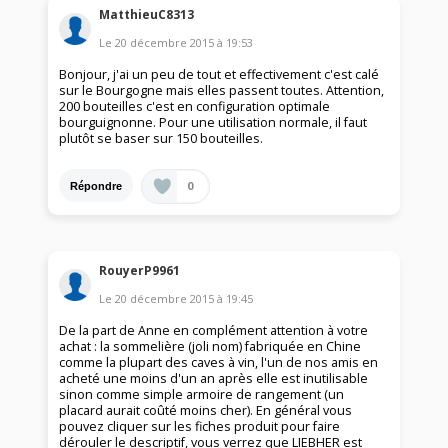
MatthieuC8313
Le
20 décembre 2015
à
19:53
Bonjour, j'ai un peu de tout et effectivement c'est calé
sur le Bourgogne mais elles passent toutes. Attention,
200 bouteilles c'est en configuration optimale
bourguignonne. Pour une utilisation normale, il faut
plutôt se baser sur 150 bouteilles.
0
Répondre
RouyerP9961
Le
20 décembre 2015
à
19:45
De la part de Anne en complément attention à votre
achat : la sommelière (joli nom) fabriquée en Chine
comme la plupart des caves à vin, l'un de nos amis en
acheté une moins d'un an après elle est inutilisable
sinon comme simple armoire de rangement (un
placard aurait coûté moins cher). En général vous
pouvez cliquer sur les fiches produit pour faire
dérouler le descriptif, vous verrez que LIEBHER est