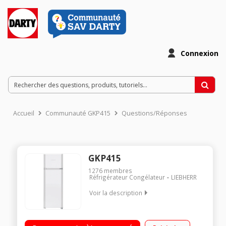
Connexion
Accueil
Communauté GKP415
Questions/Réponses
GKP415
1276
membres
Réfrigérateur Congélateur
LIEBHERR
Voir la description
Volume 271L - Dimensions 157.0x55.0x63.0 cm - Classe F -
37dB Réfrigérateur à Froid statique 219L Congélateur à Froid