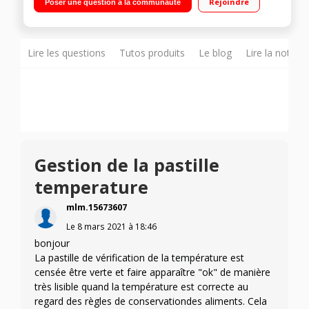
Rejoindre
Poser une question à la communauté
statique 52L Faible encombrement
Lire les questions
Tutos produits
Le blog
Lire la notice
Gestion de la pastille
temperature
mlm.15673607
Le
8 mars 2021
à
18:46
bonjour
La pastille de vérification de la température est
censée être verte et faire apparaître "ok" de manière
très lisible quand la température est correcte au
regard des règles de conservationdes aliments. Cela