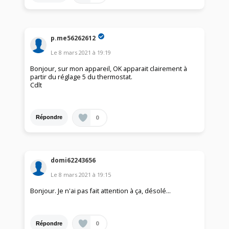
p.me56262612
Le
8 mars 2021
à
19:19
Bonjour, sur mon appareil, OK apparait clairement à
partir du réglage 5 du thermostat.
Cdlt
0
Répondre
domi62243656
Le
8 mars 2021
à
19:15
Bonjour. Je n'ai pas fait attention à ça, désolé...
0
Répondre