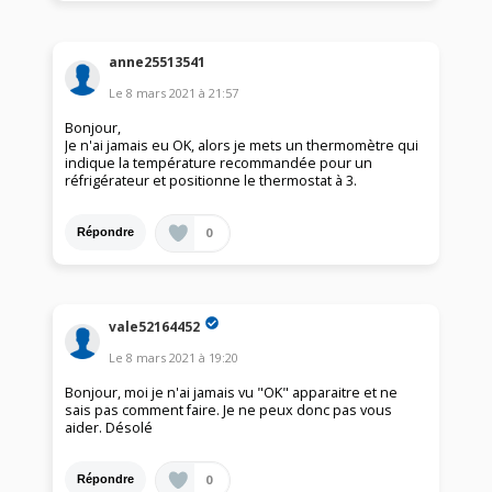
anne25513541
Le
8 mars 2021
à
21:57
Bonjour,
Je n'ai jamais eu OK, alors je mets un thermomètre qui
indique la température recommandée pour un
réfrigérateur et positionne le thermostat à 3.
0
Répondre
vale52164452
Le
8 mars 2021
à
19:20
Bonjour, moi je n'ai jamais vu "OK" apparaitre et ne
sais pas comment faire. Je ne peux donc pas vous
aider. Désolé
0
Répondre