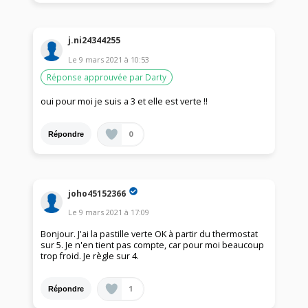
j.ni24344255
Le
9 mars 2021
à
10:53
Réponse approuvée par Darty
oui pour moi je suis a 3 et elle est verte !!
0
Répondre
joho45152366
Le
9 mars 2021
à
17:09
Bonjour. J'ai la pastille verte OK à partir du thermostat
sur 5. Je n'en tient pas compte, car pour moi beaucoup
trop froid. Je règle sur 4.
1
Répondre