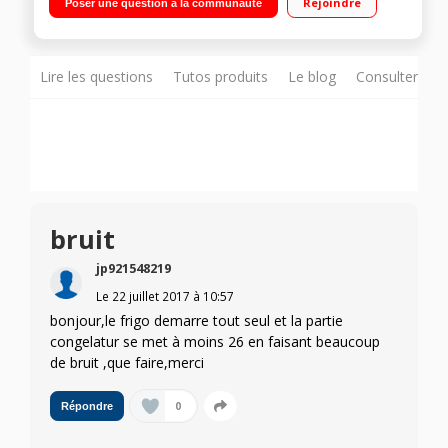
Rejoindre
Poser une question à la communauté
statique SmartFrost 88 L Basse consommation - Poignées à
décompression
Lire les questions
Tutos produits
Le blog
Consulter sur
bruit
jp921548219
Le
22 juillet 2017
à
10:57
bonjour,le frigo demarre tout seul et la partie
congelatur se met à moins 26 en faisant beaucoup
de bruit ,que faire,merci
0
Répondre