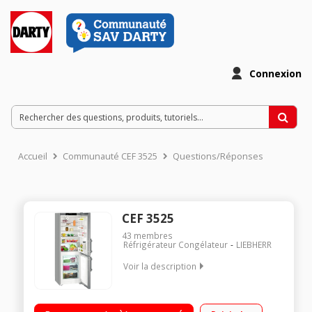
Connexion
Accueil
Communauté CEF 3525
Questions/Réponses
CEF 3525
43
membres
Réfrigérateur Congélateur
LIEBHERR
Voir la description
Volume 309 L - Dimensions HxLxP : 181.7x60x62.5 cm - A++
Réfrigérateur à froid brassé 221 L Congélateur à froid