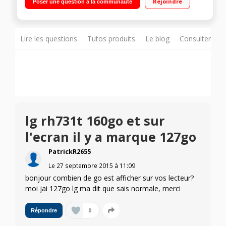
Rejoindre
Poser une question à la communauté
Sortie HDMI
Lire les questions
Tutos produits
Le blog
Consulter sur
lg rh731t 160go et sur
l'ecran il y a marque 127go
PatrickR2655
Le
27 septembre 2015
à
11:09
bonjour combien de go est afficher sur vos lecteur?
moi jai 127go lg ma dit que sais normale, merci
0
Répondre