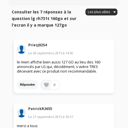
Consulter les 7 réponses à la
question lg rh731t 160go et sur
l'ecran il y a marque 127go
PriezJ8254
Le
28 septembre 2015
à
14:30
le mien affiche bien aussi 127 GO au lieu des 160
annoncés par LG qui, décidément, s'avère TRES
décevant avec ce produit non recommandable.
0
Répondre
PatrickR2655
Le
27 septembre 2015
à
18:37
merci a tous