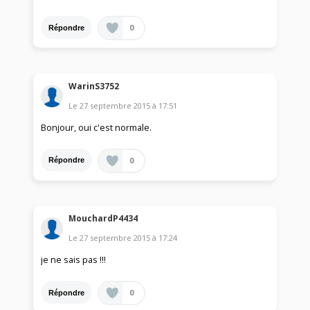
0
Répondre
WarinS3752
Le
27 septembre 2015
à
17:51
Bonjour, oui c'est normale.
0
Répondre
MouchardP4434
Le
27 septembre 2015
à
17:24
je ne sais pas !!!
0
Répondre