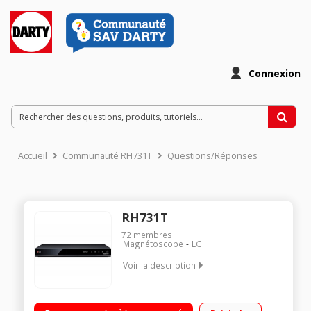
Connexion
Accueil
Communauté RH731T
Questions/Réponses
RH731T
72
membres
Magnétoscope
LG
Voir la description
Lecteur / Graveur DVD compatible DivX HD, MKV Enregistreur
sur disque dur 160 Go intégré Double tuner TNT HD - Port USB