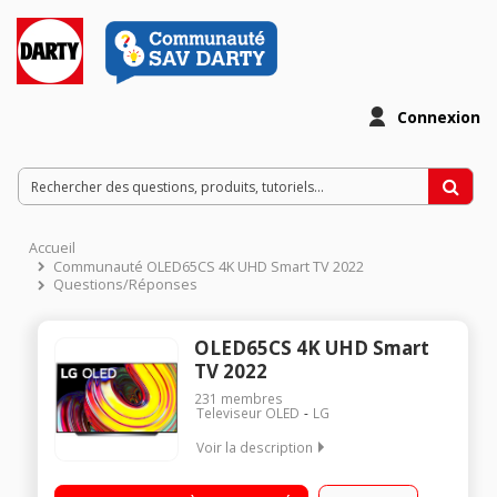
Connexion
Accueil
Communauté OLED65CS 4K UHD Smart TV 2022
Questions/Réponses
OLED65CS 4K UHD Smart
TV 2022
231
membres
Televiseur OLED
LG
Voir la description
"Ecran 164 cm (65"") - 4K UHD Processeur a9 Gen5 AI
Processor 4K Contrôle vocal main libre - WebOS 22 4 HDMI - 3