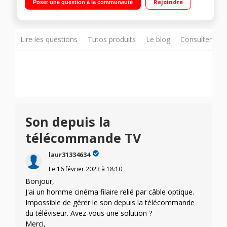
Rejoindre
Poser une question à la communauté
ports USB - Port CI+ 1.4 - BT"
Lire les questions
Tutos produits
Le blog
Consulter sur
Son depuis la
télécommande TV
laur31334634
Le
16 février 2023
à
18:10
Bonjour,
J'ai un homme cinéma filaire relié par câble optique.
Impossible de gérer le son depuis la télécommande
du téléviseur. Avez-vous une solution ?
Merci,