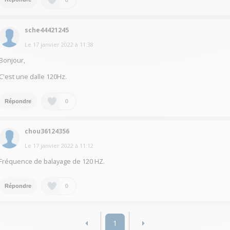
sche44421245
Le
17 janvier 2022
à
11:38
Bonjour,
C'est une dalle 120Hz.
0
Répondre
chou36124356
Le
17 janvier 2022
à
11:12
Fréquence de balayage de 120 HZ.
0
Répondre
1