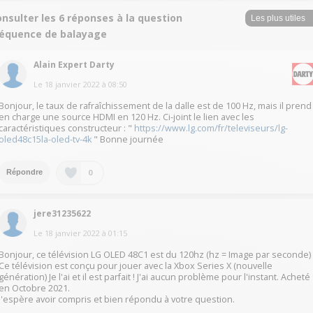
nsulter les 6 réponses à la question
réquence de balayage
Alain Expert Darty
Le
18 janvier 2022
à
08:50
Bonjour, le taux de rafraîchissement de la dalle est de 100 Hz, mais il prend
en charge une source HDMI en 120 Hz. Ci-joint le lien avec les
caractéristiques constructeur : "
https://www.lg.com/fr/televiseurs/lg-
oled48c15la-oled-tv-4k
" Bonne journée
0
Répondre
jere31235622
Le
18 janvier 2022
à
01:15
Bonjour, ce télévision LG OLED 48C1 est du 120hz (hz = Image par seconde)
Ce télévision est conçu pour jouer avec la Xbox Series X (nouvelle
génération) Je l'ai et il est parfait ! J'ai aucun problème pour l'instant. Acheté
en Octobre 2021.
J'espère avoir compris et bien répondu à votre question.