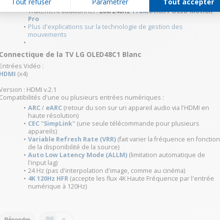
Tout refuser
Paramétrer
Tout accepter
Images/Dalle :
100/120Hz
Traitement additionnel :
200/240Hz
TruMotion
/
OLED Motion
Pro
Plus d'explications sur la technologie de gestion des
mouvements
Connectique de la TV LG OLED48C1 Blanc
Entrées Vidéo :
HDMI
(x4)
Version : HDMI v.2.1
Compatibilités d'une ou plusieurs entrées numériques :
ARC
/
eARC
(retour du son sur un appareil audio via l'HDMI en
haute résolution)
CEC
"
SimpLink
" (une seule télécommande pour plusieurs
appareils)
Variable Refresh Rate (VRR)
(fait varier la fréquence en fonctio
de la disponibilité de la source)
Auto Low Latency Mode (ALLM)
(limitation automatique de
l'input lag)
24 Hz (pas d'interpolation d'image, comme au cinéma)
4K 120Hz HFR
(accepte les flux 4K Haute Fréquence par l'entrée
numérique à 120Hz)
0
Répondre