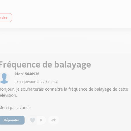
pha 7 Gen 4 AI 4K Dolby Atmos / Dolby Vision IQ Intelligence Artificielle LG T
ndre
Fréquence de balayage
kien15646936
Le
17 janvier 2022
à
03:14
Bonjour, je souhaiterais connaître la fréquence de balayage de cette
élévision.
Merci par avance.
0
Répondre