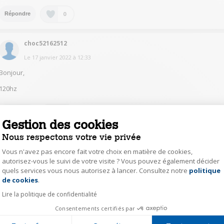
0
Répondre
choc52162512
Le
17 janvier 2022
à
12:33
Bonjour,
120hz
0
Répondre
Gestion des cookies
Nous respectons votre vie privée
saun34546632
Vous n'avez pas encore fait votre choix en matière de cookies,
Le
17 janvier 2022
à
11:45
autorisez-vous le suivi de votre visite ? Vous pouvez également décider
quels services vous nous autorisez à lancer. Consultez notre
politique
Axeptio consent
un peu compliqué!
de cookies
.
Caractéristiques Audio / Vidéo de la TV LG OLED48C1 Blanc
Processeur :
Lire la politique de confidentialité
Alpha 9 Intelligent Processor Gen 4
(Quad Core)
Vidéo / Images :
Consentements certifiés par
Traitements pour la gestion des mouvements (motion processing) :