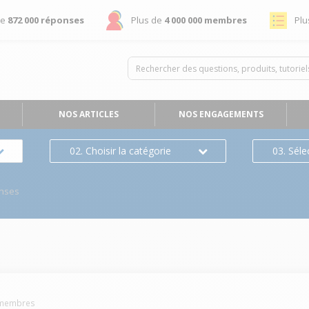
de
872 000 réponses
Plus de
4 000 000 membres
Plu
NOS ARTICLES
NOS ENGAGEMENTS
02. Choisir la catégorie
03. Séle
nses
membres