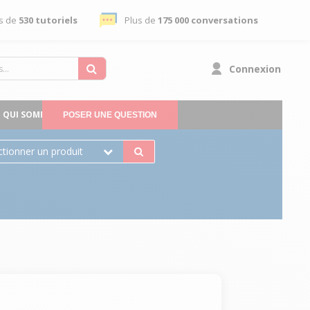
s de
530 tutoriels
Plus de
175 000 conversations
Connexion
QUI SOMMES-NOUS
POSER UNE QUESTION
ctionner un produit