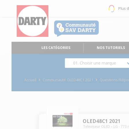
Plus 
LES CATÉGORIES
NOS TUTORIELS
01. Choisir une marque
Accueil
Communauté OLED48C1 2021
Questions/Répo
OLED48C1 2021
Televiseur OLED
LG
-
773