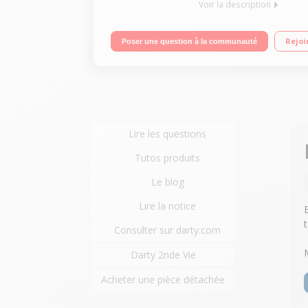
Voir la description
"Ecran de 121 cm (48"") OLED-4K UHD Processeur Al
Rejoi
Poser une question à la communauté
Lire les questions
Tutos produits
Le blog
Lire la notice
t
Consulter sur darty.com
Darty 2nde Vie
Acheter une pièce détachée