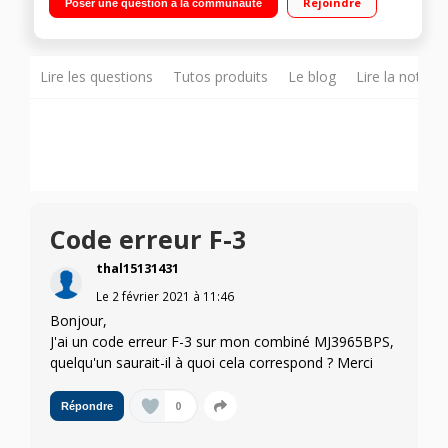
Rejoindre
Poser une question à la communauté
- Cavité EasyClean Programmes automatiques - Fonction
Quick Start
Lire les questions
Tutos produits
Le blog
Lire la notice
Code erreur F-3
thal15131431
Le
2 février 2021
à
11:46
Bonjour,
J'ai un code erreur F-3 sur mon combiné MJ3965BPS,
quelqu'un saurait-il à quoi cela correspond ? Merci
0
Répondre