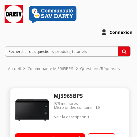
Connexion
Accueil
Communauté MJ3965BPS
Questions/Réponses
MJ3965BPS
979
membres
Micro ondes combiné
LG
Voir la description
Capacité 39L - MO 1100W / Gril 950W / Four 1850W 54,4 cm x
32,5 cm x 52,5 cm - Plateau 36 cm Programmation électronique