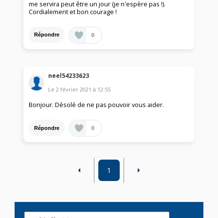
me servira peut être un jour (je n'espère pas !).
Cordialement et bon courage !
0
Répondre
neel54233623
Le
2 février 2021
à
12:55
Bonjour. Désolé de ne pas pouvoir vous aider.
0
Répondre
1