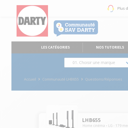
Plus 
LES CATÉGORIES
NOS TUTORIELS
01. Choisir une marque
Accueil
Communauté LHB655
Questions/Réponses
LHB655
Home cinéma
LG
-
179
me