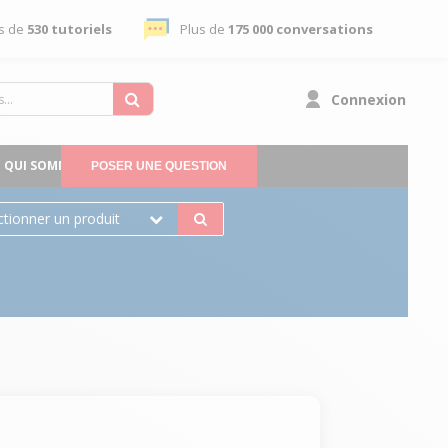
s de
530 tutoriels
Plus de
175 000 conversations
Connexion
QUI SOMMES-NOUS
POSER UNE QUESTION
ctionner un produit