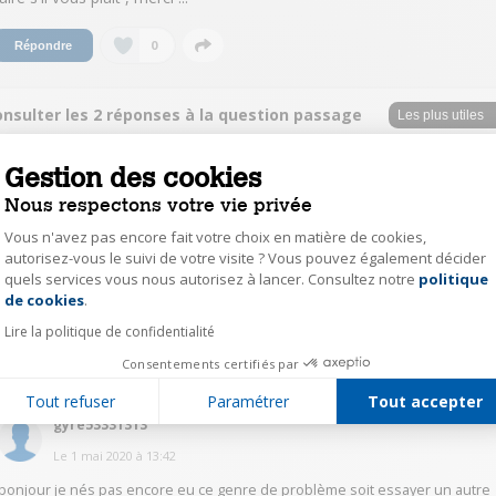
0
Répondre
onsulter les 2 réponses à la question passage
n bluetooth en etant en ARC HDMI
Gestion des cookies
rosmeur29
Nous respectons votre vie privée
Le
30 avril 2020
à
13:51
Vous n'avez pas encore fait votre choix en matière de cookies,
Bonjour;Je n'ai pas cette marque de TV; mais une idée quand même :
autorisez-vous le suivi de votre visite ? Vous pouvez également décider
n'avez-vous pas d'autres sources en BT (bluethooth) proche de votre
quels services vous nous autorisez à lancer. Consultez notre
politique
Axeptio consent
home cinema?? Moi ça l'a fait avec mon ordi qui passait avant ma TV sur le
de cookies
.
BT du home-ciné. Eteindre les autres sources BT.!!!Cordialement
Lire la politique de confidentialité
1
Répondre
Consentements certifiés par
Tout refuser
Paramétrer
Tout accepter
gyre53331313
Le
1 mai 2020
à
13:42
bonjour je nés pas encore eu ce genre de problème soit essayer un autre