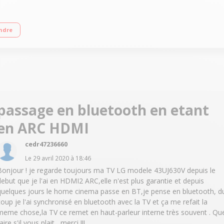
 fil Puissance totale de 1000 Watts RMS Smart TV, 1 sortie HDMI Technologies
ndre
passage en bluetooth en etant
en ARC HDMI
cedr47236660
Le
29 avril 2020
à
18:46
Bonjour ! je regarde toujours ma TV LG modele 43UJ630V depuis le
debut que je l'ai en HDMI2 ARC,elle n'est plus garantie et depuis
quelques jours le home cinema passe en BT,je pense en bluetooth, d
coup je l'ai synchronisé en bluetooth avec la TV et ça me refait la
meme chose,la TV ce remet en haut-parleur interne très souvent . Qu
aire s'il vous plait , merci !!!