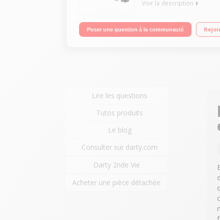
Voir la description
Home Cinéma Blu-Ray 3D - Enceintes arrières sans
Rejoi
Poser une question à la communauté
Lire les questions
Tutos produits
Le blog
Consulter sur darty.com
Darty 2nde Vie
Acheter une pièce détachée
f