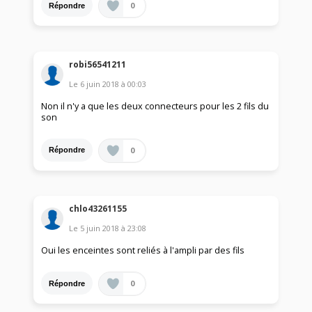
0
Répondre
robi56541211
Le
6 juin 2018
à
00:03
Non il n'y a que les deux connecteurs pour les 2 fils du
son
0
Répondre
chlo43261155
Le
5 juin 2018
à
23:08
Oui les enceintes sont reliés à l'ampli par des fils
0
Répondre