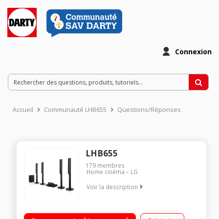
Connexion
Accueil
Communauté LHB655
Questions/Réponses
LHB655
179
membres
Home cinéma
LG
Voir la description
Home Cinéma Blu-Ray 3D - Enceintes arrières sans fil
Puissance totale de 1000 Watts RMS Smart TV, 1 sortie HDMI