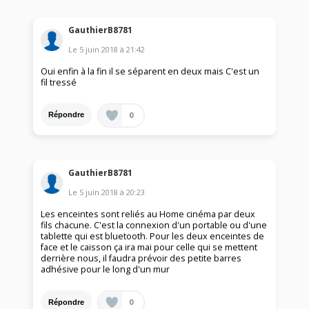
GauthierB8781
Le
5 juin 2018
à
21:42
Oui enfin à la fin il se séparent en deux mais C'est un
fil tressé
0
Répondre
GauthierB8781
Le
5 juin 2018
à
20:23
Les enceintes sont reliés au Home cinéma par deux
fils chacune. C'est la connexion d'un portable ou d'une
tablette qui est bluetooth. Pour les deux enceintes de
face et le caisson ça ira mai pour celle qui se mettent
derrière nous, il faudra prévoir des petite barres
adhésive pour le long d'un mur
0
Répondre