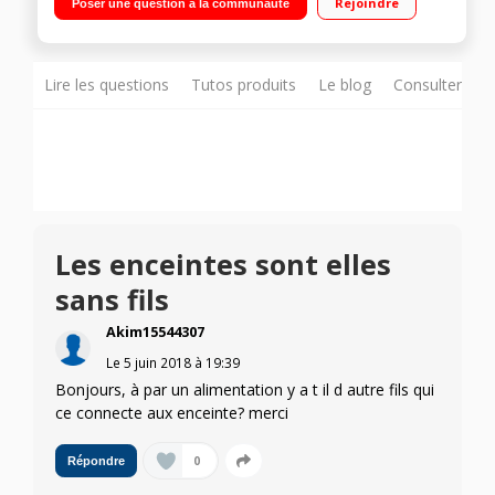
Rejoindre
Poser une question à la communauté
Technologies Bluetooth, DLNA
Lire les questions
Tutos produits
Le blog
Consulter sur
Les enceintes sont elles
sans fils
Akim15544307
Le
5 juin 2018
à
19:39
Bonjours, à par un alimentation y a t il d autre fils qui
ce connecte aux enceinte? merci
0
Répondre