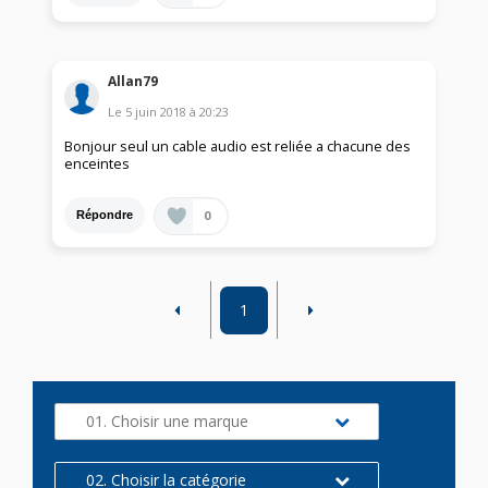
Allan79
Le
5 juin 2018
à
20:23
Bonjour seul un cable audio est reliée a chacune des
enceintes
0
Répondre
1
01. Choisir une marque
02. Choisir la catégorie