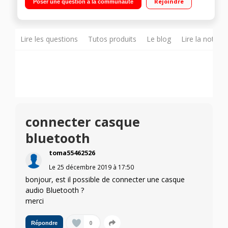
Rejoindre
Poser une question à la communauté
internet, Wifi, Processeur Quad core 3 HDMI, 2 USB, Port CI+"
Lire les questions
Tutos produits
Le blog
Lire la notice
connecter casque
bluetooth
toma55462526
Le
25 décembre 2019
à
17:50
bonjour, est il possible de connecter une casque
audio Bluetooth ?
merci
0
Répondre