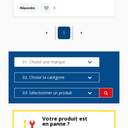
0
Répondre
1
01. Choisir une marque
02. Choisir la catégorie
03. Sélectionner un produit
Votre produit est
en panne ?