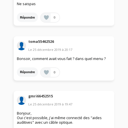
Ne saispas
0
Répondre
toma55462526
Le
25 décembre 2019
à
20:17
Bonsoir, comment avait vous fait ? dans quel menu ?
0
Répondre
gmri66452515
Le
25 décembre 2019
à
19:47
Bonjour,
Oui c'est possible, j'ai même connecté des "aides
auditives" avec un câble optique.