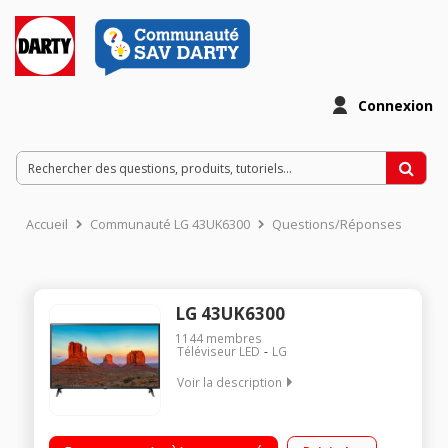
Connexion
Accueil
Communauté LG 43UK6300
Questions/Réponses
LG 43UK6300
1144
membres
Téléviseur LED
LG
Voir la description
"Ecran de 108 cm (43"") - 4K UHD Technologie 50Hz (PQI 1600
Hz) - Rétro-éclairage LED Smart TV Web OS 3.5, navigateur