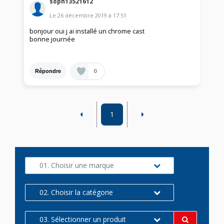
soph13521612
Le
26 décembre 2019
à
17:51
bonjour oui j ai installé un chrome cast
bonne journée
0
Répondre
1
01. Choisir une marque
02. Choisir la catégorie
03. Sélectionner un produit