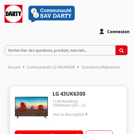
Connexion
Accueil
Communauté LG 43UK6300
Questions/Réponses
LG 43UK6300
1144
membres
Téléviseur LED
LG
Voir la description
"Ecran de 108 cm (43"") - 4K UHD Technologie 50Hz (PQI 1600
Hz) - Rétro-éclairage LED Smart TV Web OS 3.5, navigateur