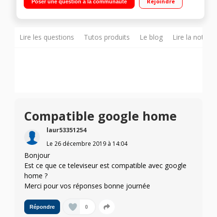
Rejoindre
Poser une question à la communauté
internet, Wifi, Processeur Quad core 3 HDMI, 2 USB, Port CI+"
Lire les questions
Tutos produits
Le blog
Lire la notice
Compatible google home
laur53351254
Le
26 décembre 2019
à
14:04
Bonjour
Est ce que ce televiseur est compatible avec google
home ?
Merci pour vos réponses bonne journée
0
Répondre