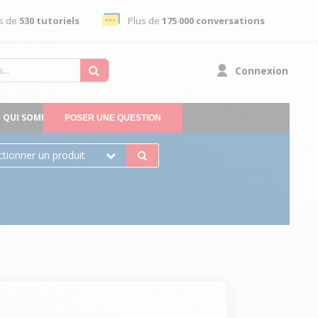
s de
530 tutoriels
Plus de
175 000 conversations
Connexion
QUI SOMMES-NOUS
POSER UNE QUESTION
ctionner un produit