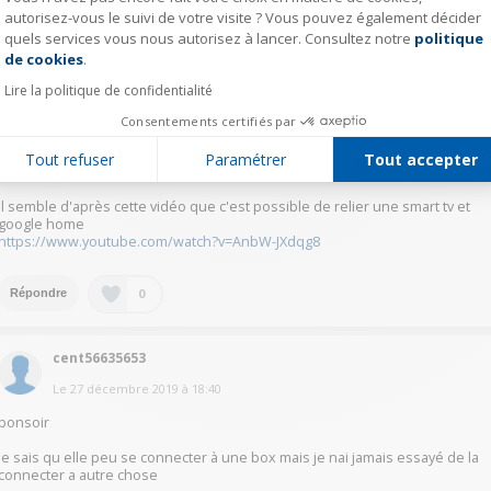
Je ne peux vous répondre car je n'ai jamais eu envie de l'installer
autorisez-vous le suivi de votre visite ? Vous pouvez également décider
Bonne journée
quels services vous nous autorisez à lancer. Consultez notre
politique
Axeptio consent
de cookies
.
0
Répondre
Lire la politique de confidentialité
Consentements certifiés par
lmdc53156526
Tout refuser
Paramétrer
Tout accepter
Le
28 décembre 2019
à
01:32
Il semble d'après cette vidéo que c'est possible de relier une smart tv et
google home
https://www.youtube.com/watch?v=AnbW-JXdqg8
0
Répondre
cent56635653
Le
27 décembre 2019
à
18:40
bonsoir
je sais qu elle peu se connecter à une box mais je nai jamais essayé de la
connecter a autre chose