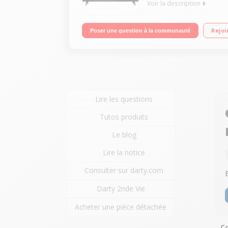
Voir la description
"Ecran de 108 cm (43"") - 4K UHD Technologie 50Hz
Rejoi
Poser une question à la communauté
CI+"
Lire les questions
Tutos produits
Le blog
Lire la notice
Consulter sur darty.com
Darty 2nde Vie
Acheter une pièce détachée
Co