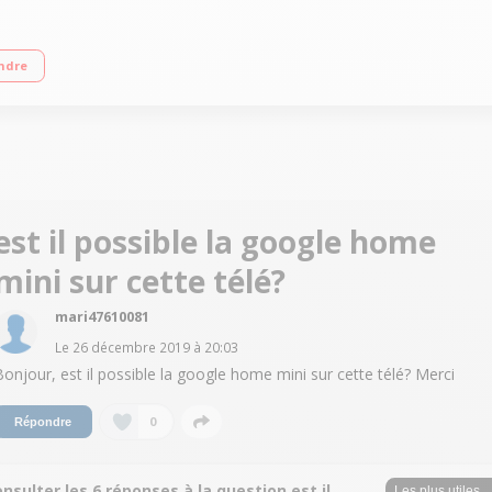
 (PQI 1600 Hz) - Rétro-éclairage LED Smart TV Web OS 3.5, navigateur internet,
ndre
est il possible la google home
mini sur cette télé?
mari47610081
Le
26 décembre 2019
à
20:03
Bonjour, est il possible la google home mini sur cette télé? Merci
0
Répondre
nsulter les 6 réponses à la question est il