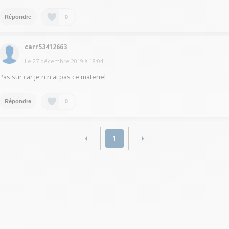
0
Répondre
carr53412663
Le
27 décembre 2019
à
18:04
Pas sur car je n n'ai pas ce materiel
0
Répondre
1