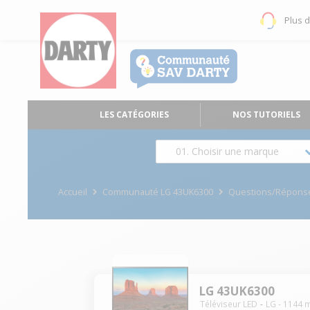
Plus 
LES CATÉGORIES
NOS TUTORIELS
01. Choisir une marque
Accueil
Communauté LG 43UK6300
Questions/Répons
LG 43UK6300
Téléviseur LED
LG
-
1144
m