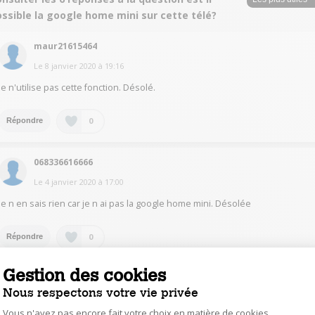
ssible la google home mini sur cette télé?
maur21615464
Le
8 janvier 2020
à
19:16
Je n'utilise pas cette fonction. Désolé.
0
Répondre
068336616666
Le
4 janvier 2020
à
17:00
Je n en sais rien car je n ai pas la google home mini. Désolée
0
Répondre
Gestion des cookies
laco53421553
Nous respectons votre vie privée
Le
28 décembre 2019
à
10:56
Vous n'avez pas encore fait votre choix en matière de cookies,