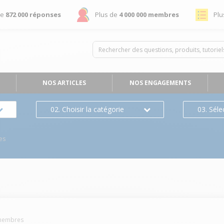
de
872 000 réponses
Plus de
4 000 000 membres
Plu
NOS ARTICLES
NOS ENGAGEMENTS
02. Choisir la catégorie
03. Séle
es
embres