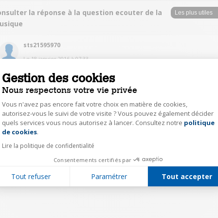
nsulter la réponse à la question ecouter de la
usique
sts21595970
Le
18 janvier 2016
à
07:33
Autre problème, on ne peut pas écouter de la musique en continue... c'est
Gestion des cookies
morceau par morceau, merci de m'aider si vous avez la solution
Nous respectons votre vie privée
Vous n'avez pas encore fait votre choix en matière de cookies,
0
Répondre
autorisez-vous le suivi de votre visite ? Vous pouvez également décider
quels services vous nous autorisez à lancer. Consultez notre
politique
Axeptio consent
de cookies
.
1
Lire la politique de confidentialité
Consentements certifiés par
Tout refuser
Paramétrer
Tout accepter