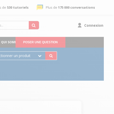
s de
530 tutoriels
Plus de
175 000 conversations
Connexion
QUI SOMMES-NOUS
POSER UNE QUESTION
ctionner un produit