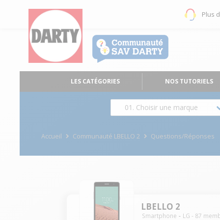
Plus 
LES CATÉGORIES
NOS TUTORIELS
01. Choisir une marque
Accueil
Communauté LBELLO 2
Questions/Réponses
LBELLO 2
Smartphone
LG
-
87
memb