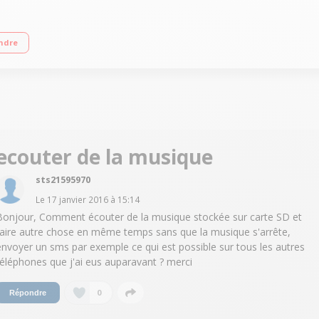
e 12.7 cm (5") - 854 x 480 pixels Processeur quadri-cour 1,3GHz - 8Go de mémo
ndre
ecouter de la musique
sts21595970
Le
17 janvier 2016
à
15:14
Bonjour, Comment écouter de la musique stockée sur carte SD et
faire autre chose en même temps sans que la musique s'arrête,
envoyer un sms par exemple ce qui est possible sur tous les autres
téléphones que j'ai eus auparavant ? merci
0
Répondre