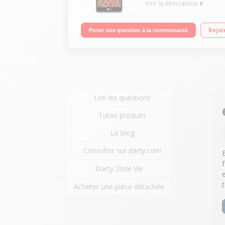
Voir la description
Mobile sous OS Android Lollipop - 3G Ecran tactil
Rejoi
Poser une question à la communauté
Lire les questions
Tutos produits
Le blog
Consulter sur darty.com
Darty 2nde Vie
Acheter une pièce détachée