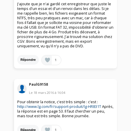
J'ajoute que je n'ai gardé cet enregistreur que juste le
temps d'un essai et d'un renvoi dans les délais. Si je
me rappelle bien, les fichiers exigeaient un format
NTFS, très peu pratiques avec un mac, car à chaque
fois il fallait que je sollicite ma voisine pour reformater
ma clé USB. En format FAT 32, impossibilité d'obtenir un
fichier de plus de 4 Go. Produit très décevant, à
proscrire rigoureusement. J'ai trouvé ma solution chez
CGV. Bons enregistrement, mais en export
uniquement, vu qu'il n'y a pas de DVD.
1
Répondre
PaulG9158
Le
18 mars 2016
à
16:04
Pour obtenir la notice, c'est très simple : c'est :
http://www.lg.com/fr/support-produit/lg-HR831T
Après,
la réponse est en page 53. Il faut chercher un peu,
mais tout est très simple. Bonne journée.
1
Répondre