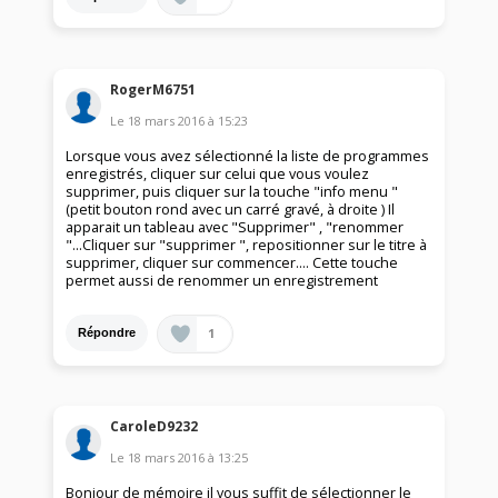
RogerM6751
Le
18 mars 2016
à
15:23
Lorsque vous avez sélectionné la liste de programmes
enregistrés, cliquer sur celui que vous voulez
supprimer, puis cliquer sur la touche "info menu "
(petit bouton rond avec un carré gravé, à droite ) Il
apparait un tableau avec "Supprimer" , "renommer
"...Cliquer sur "supprimer ", repositionner sur le titre à
supprimer, cliquer sur commencer.... Cette touche
permet aussi de renommer un enregistrement
1
Répondre
CaroleD9232
Le
18 mars 2016
à
13:25
Bonjour de mémoire il vous suffit de sélectionner le