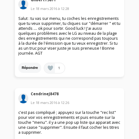
Le
18 mars 2016
à
12:28
Salut : tu vas sur menu, tu coches les enregistrements
que tu veux supprimer, tu cliques sur "démarrer " et tu
attends .... ok pour sortir. Good luck ! J'ai aussi
quelques problèmes avec le LG au niveau de la plage
des enregistrements qui ne correspond pas toujours
à la durée de l'émission que tu veux enregistrer. Si tu
as un truc pour viser juste je suis preneuse ! Bonne
journée. AGT
1
Répondre
CendrineJ8478
Le
18 mars 2016
à
12:26
c'est pas compliqué ; appuyez sur la touche "rec list"
pour voir vos enregistrements et puis ensuite sur la
touche "menu". il y a une pop up liste qui apparait avec
une caase "supprimer". Ensuite il faut cocher les titres
a supprimer.