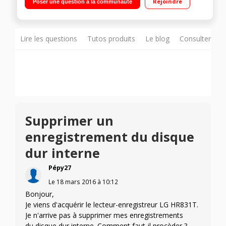
Rejoindre
Poser une question à la communauté
Lire les questions
Tutos produits
Le blog
Consulter sur
Supprimer un
enregistrement du disque
dur interne
Pépy27
Le
18 mars 2016
à
10:12
Bonjour,
Je viens d'acquérir le lecteur-enregistreur LG HR831T.
Je n'arrive pas à supprimer mes enregistrements
du disque dur interne. Comment faut-il procèder ?