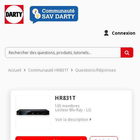
Connexion
Accueil
Communauté HR831T
Questions/Réponses
HR831T
165
membres
Lecteur Blu-Ray
LG
Voir la description
Lecteur Blu-ray 3D / DVD compatible DivX HD, MKV
Enregistreur sur disque dur 160 Go Tuner TNT HD Smart TV