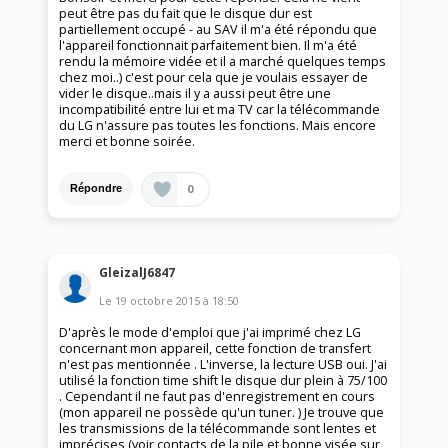
peut être pas du fait que le disque dur est
partiellement occupé - au SAV il m'a été répondu que
l'appareil fonctionnait parfaitement bien. Il m'a été
rendu la mémoire vidée et il a marché quelques temps
chez moi..) c'est pour cela que je voulais essayer de
vider le disque..mais il y a aussi peut être une
incompatibilité entre lui et ma TV car la télécommande
du LG n'assure pas toutes les fonctions. Mais encore
merci et bonne soirée.
0
Répondre
GleizalJ6847
Le
19 octobre 2015
à
18:50
D'après le mode d'emploi que j'ai imprimé chez LG
concernant mon appareil, cette fonction de transfert
n'est pas mentionnée . L'inverse, la lecture USB oui. J'ai
utilisé la fonction time shift le disque dur plein à 75/100
. Cependant il ne faut pas d'enregistrement en cours
(mon appareil ne possède qu'un tuner. ) Je trouve que
les transmissions de la télécommande sont lentes et
imprécises (voir contacts de la pile et bonne visée sur