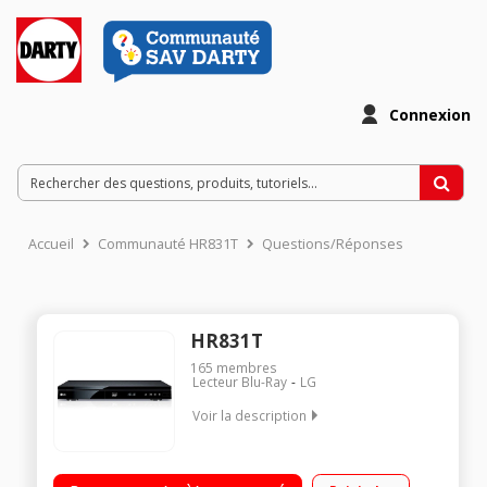
Connexion
Accueil
Communauté HR831T
Questions/Réponses
HR831T
165
membres
Lecteur Blu-Ray
LG
Voir la description
Lecteur Blu-ray 3D / DVD compatible DivX HD, MKV
Enregistreur sur disque dur 160 Go Tuner TNT HD Smart TV