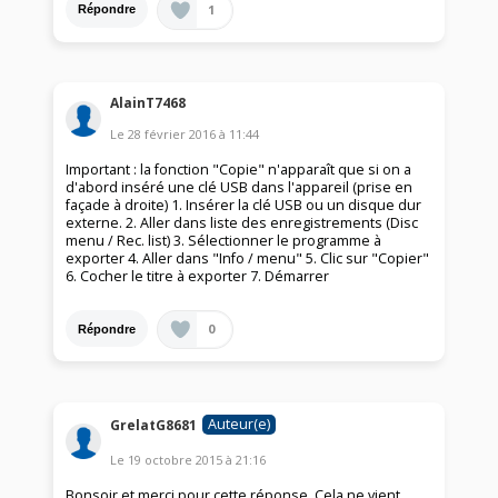
1
Répondre
AlainT7468
Le
28 février 2016
à
11:44
Important : la fonction "Copie" n'apparaît que si on a
d'abord inséré une clé USB dans l'appareil (prise en
façade à droite) 1. Insérer la clé USB ou un disque dur
externe. 2. Aller dans liste des enregistrements (Disc
menu / Rec. list) 3. Sélectionner le programme à
exporter 4. Aller dans "Info / menu" 5. Clic sur "Copier"
6. Cocher le titre à exporter 7. Démarrer
0
Répondre
Auteur(e)
GrelatG8681
Le
19 octobre 2015
à
21:16
Bonsoir et merci pour cette réponse. Cela ne vient