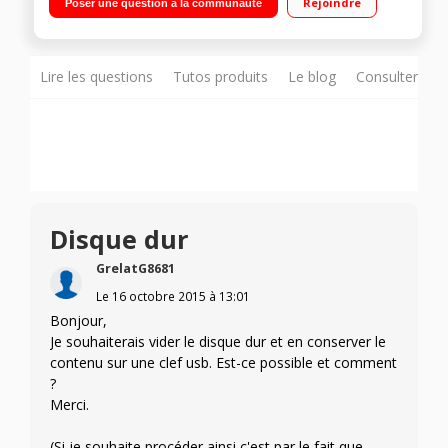
Rejoindre
Poser une question à la communauté
Lire les questions
Tutos produits
Le blog
Consulter sur
Disque dur
GrelatG8681
Le
16 octobre 2015
à
13:01
Bonjour,
Je souhaiterais vider le disque dur et en conserver le
contenu sur une clef usb. Est-ce possible et comment
?
Merci.
(Si je souhaite procéder ainsi c'est par le fait que,