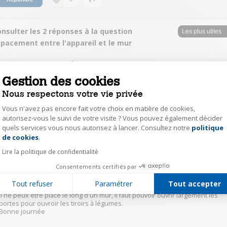
nsulter les 2 réponses à la question
spacement entre l'appareil et le mur
tuut64652363
Gestion des cookies
Le
3 avril 2023
à
19:07
Nous respectons votre vie privée
Si votre mur est plus en avant que le frigo il faudra effectivement laissé un
espace. S'il est 10cm en retrait vous pourrez le coller au mur
Vous n'avez pas encore fait votre choix en matière de cookies,
autorisez-vous le suivi de votre visite ? Vous pouvez également décider
quels services vous nous autorisez à lancer. Consultez notre
politique
0
Axeptio consent
Répondre
de cookies
.
Lire la politique de confidentialité
detr62646543
Consentements certifiés par
Le
3 avril 2023
à
18:00
Tout refuser
Paramétrer
Tout accepter
Bonjour
Il ne peux être placé le long d'un mur, il faut pouvoir ouvrir largement les
portes pour ouvroir les tiroirs à légumes.
Bonne journée