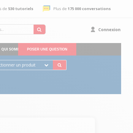
s de
530 tutoriels
Plus de
175 000 conversations
Connexion
QUI SOMMES-NOUS
POSER UNE QUESTION
ctionner un produit