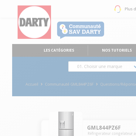
Plus 
LES CATÉGORIES
NOS TUTORIELS
01. Choisir une marque
Accueil
Communauté GML844PZ6F
Questions/Répons
GML844PZ6F
Réfrigerateur congelateur 