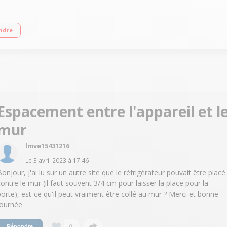
4 cm - Classe F - 40 dB Réfrigérateur à froid ventilé 286 L Congélateur à dégi
ndre
Espacement entre l'appareil et l
mur
lmve15431216
Le
3 avril 2023
à
17:46
Bonjour, j'ai lu sur un autre site que le réfrigérateur pouvait être placé
contre le mur (il faut souvent 3/4 cm pour laisser la place pour la
porte), est-ce qu'il peut vraiment être collé au mur ? Merci et bonne
journée
0
Répondre