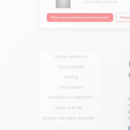
Voir la description
Volume 506 L - Dimensions HxLxP : 178.7x83.5 x73.
Rejoi
Poser une question à la communauté
- Big Fresh Zone - Linear Cooling+™
Lire les questions
Tutos produits
Le blog
Lire la notice
Consulter sur darty.com
Darty 2nde Vie
Acheter une pièce détachée