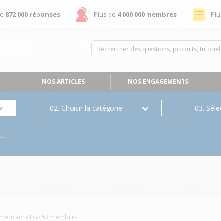
de
872 000 réponses
Plus de
4 000 000 membres
Plu
NOS ARTICLES
NOS ENGAGEMENTS
02. Choisir la catégorie
03. Séle
es
américain
LG
-
53
membres