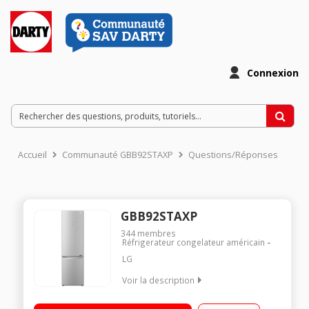
Connexion
Accueil
Communauté GBB92STAXP
Questions/Réponses
GBB92STAXP
344
membres
Réfrigerateur congelateur américain
LG
Voir la description
Volume 384 L - Dimensions : (H-L-P) : 203x59.5x68.2 cm -
Classe C - 35db Réfrigérateur à froid ventilé 277L Congélateur