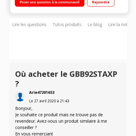
Rejoindre
Poser une question à la communauté
à dégivrage automatique 107 L Smart Diagnosis - Door
Cooling+™
Lire les questions
Tutos produits
Le blog
Lire la notice
Où acheter le GBB92STAXP
?
Arie47201653
Le
27 avril 2020
à
21:43
Bonjour,
Je souhaite ce produit mais ne trouve pas de
revendeur. Avez-vous un produit similaire à me
conseiller ?
En vous remerciant