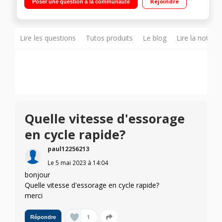
Rejoindre
Poser une question à la communauté
Affichage du temps restant Technologie 6 Motion AIDD -
Steam - AIDD
Lire les questions
Tutos produits
Le blog
Lire la notice
Quelle vitesse d'essorage
en cycle rapide?
paul12256213
Le
5 mai 2023
à
14:04
bonjour
Quelle vitesse d'essorage en cycle rapide?
merci
1
Répondre