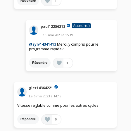
1
Répondre
Auteur(e)
paul12256213
Le
5 mai 2023
à
15:19
@sylv14341413
Merci, y compris pour le
programme rapide?
1
Répondre
gler14364221
Le
6 mai 2023
à
14:18
Vitesse réglable comme pour les autres cycles
0
Répondre