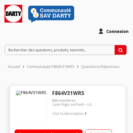
Connexion
Accueil
Communauté F864V31WRS
Questions/Réponses
F864V31WRS
866
membres
Lave linge sechant
LG
Voir la description
Capacité de lavage 8kg / séchage 6kg - Classe énergétique E
Essorage variable jusqu'à 1400 tours/min - 72dB Fin différée /