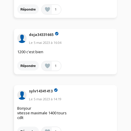
1
Répondre
doja34331665
Le
5 mai 2023
à
16:04
1200 c'est bien
1
Répondre
sylv14341413
Le
5 mai 2023
à
14:19
Bonjour
vitesse maximale 1400 tours
cdlt