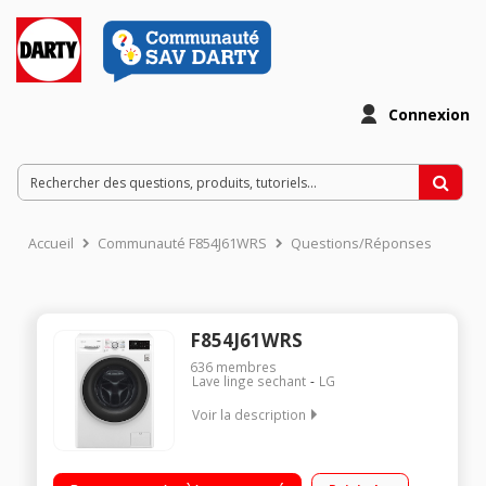
Connexion
Accueil
Communauté F854J61WRS
Questions/Réponses
F854J61WRS
636
membres
Lave linge sechant
LG
Voir la description
Capacité de lavage 8 kg / Séchage 5 kg - Classe A Essorage
max. 1400 tours/min Fin différée / Affichage du temps restant