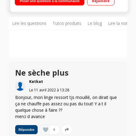
Rejoindre
Poser une question à la communauté
Technologie Spa Steam - Synchronisation via NFC
Lire les questions
Tutos produits
Le blog
Lire la notice
Ne sèche plus
Katkat
Le
11 avril 2022
à
13:28
Bonjour, mon linge ressort tjs mouillé, on dirait que
ça ne chauffe pas assez ou pas du tout! Y a t il
quelque chose à faire ??
merci d avance
0
Répondre