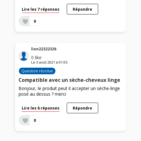
Lire les 7 réponses
Répondre
0
lion22322326
0
like
Le
3 août 2021
à
01:05
Question résolue
Compatible avec un sèche-cheveux linge
Bonjour, le produit peut il accepter un sèche-linge
posé au dessus ? merci
Lire les 6 réponses
Répondre
0