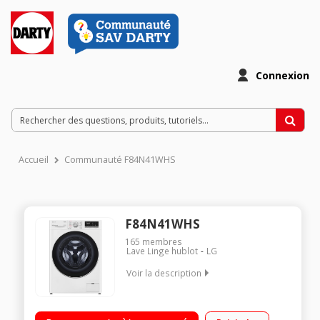
Connexion
Accueil
Communauté F84N41WHS
F84N41WHS
165
membres
Lave Linge hublot
LG
Voir la description
Capacité 8 kg (tambour 59 L) - Classe énergétique D Essorage
max. 1400 tours/min Fin différée / Affichage du temps restant