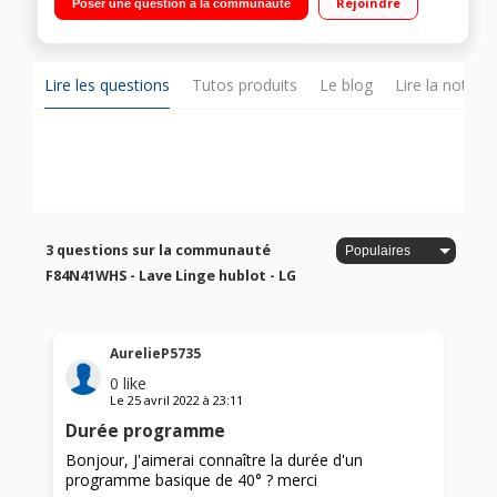
Rejoindre
Poser une question à la communauté
Technologie 6 Motion DD - Smart Diagnosis - Pesée
électronique - AI DD : soin du linge - Connecté Wifi
Lire les questions
Tutos produits
Le blog
Lire la notice
3 questions sur la communauté
F84N41WHS - Lave Linge hublot - LG
AurelieP5735
0
like
Le
25 avril 2022
à
23:11
Durée programme
Bonjour, J'aimerai connaître la durée d'un
programme basique de 40° ? merci