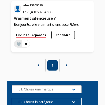
alex15609579
Le
21 juillet 2021
à
20:06
Vraiment silencieuse ?
BonjourEst elle vraiment silencieuse ?Merci
Lire les 15 réponses
Répondre
0
1
01. Choisir une marque
02. Choisir la catégorie