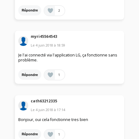
2
Répondre
myri45564543
Le
4 juin 2018
à
18:59
Je l'ai connecté via l'application LG, ça fonctionne sans
problème.
1
Répondre
cath63212335
Le
4 juin 2018
à
17:14
Bonjour, oui cela fonctionne tres bien
1
Répondre