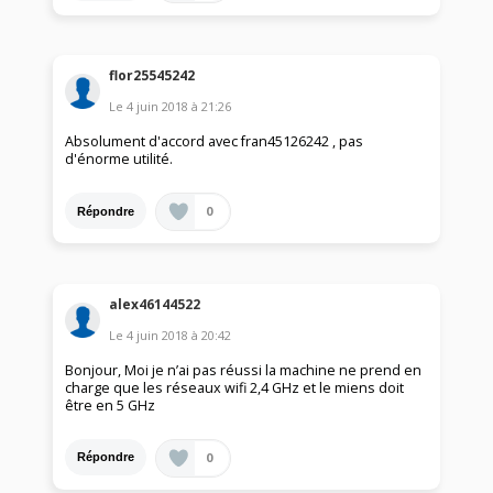
flor25545242
Le
4 juin 2018
à
21:26
Absolument d'accord avec fran45126242 , pas
d'énorme utilité.
0
Répondre
alex46144522
Le
4 juin 2018
à
20:42
Bonjour, Moi je n’ai pas réussi la machine ne prend en
charge que les réseaux wifi 2,4 GHz et le miens doit
être en 5 GHz
0
Répondre