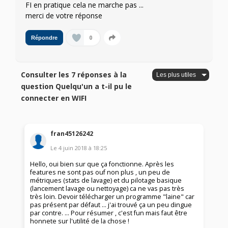
FI en pratique cela ne marche pas ...
merci de votre réponse
0
Répondre
Consulter les 7 réponses à la
question Quelqu'un a t-il pu le
connecter en WIFI
fran45126242
Le
4 juin 2018
à
18:25
Hello, oui bien sur que ça fonctionne. Après les
features ne sont pas ouf non plus , un peu de
métriques (stats de lavage) et du pilotage basique
(lancement lavage ou nettoyage) ca ne vas pas très
très loin. Devoir télécharger un programme "laine" car
pas présent par défaut ... j'ai trouvé ça un peu dingue
par contre. ... Pour résumer , c'est fun mais faut être
honnete sur l'utilité de la chose !