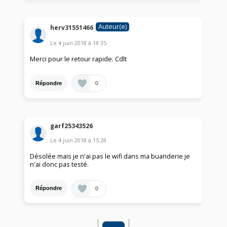
Auteur(e)
herv31551466
Le
4 juin 2018
à
18:35
Merci pour le retour rapide. Cdlt
0
Répondre
garf25343526
Le
4 juin 2018
à
15:28
Désolée mais je n'ai pas le wifi dans ma buanderie je
n'ai donc pas testé.
0
Répondre