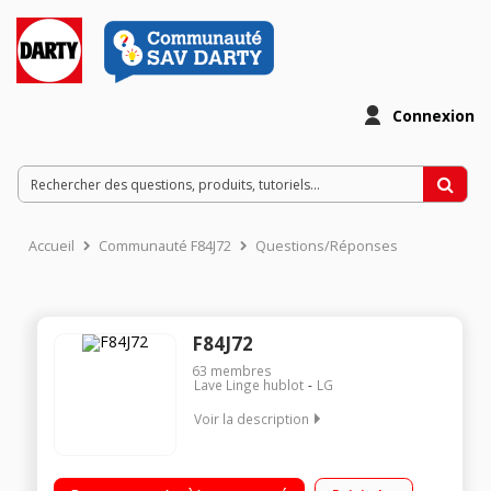
Connexion
Accueil
Communauté F84J72
Questions/Réponses
F84J72
63
membres
Lave Linge hublot
LG
Voir la description
Capacité 8 kg (tambour 59 L) - Classe A+++ (- 40%) Essorage
variable jusqu'à 1400 tours/min Fin différé de 3 à 19h