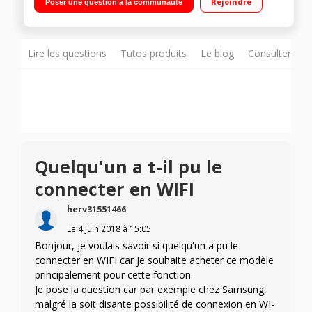
Rejoindre
Poser une question à la communauté
(affichage du temps restant) Technologie Smart Diagnosis -
Technologie 6 Motion DD
Lire les questions
Tutos produits
Le blog
Consulter sur
Quelqu'un a t-il pu le
connecter en WIFI
herv31551466
Le
4 juin 2018
à
15:05
Bonjour, je voulais savoir si quelqu'un a pu le
connecter en WIFI car je souhaite acheter ce modèle
principalement pour cette fonction.
Je pose la question car par exemple chez Samsung,
malgré la soit disante possibilité de connexion en WI-