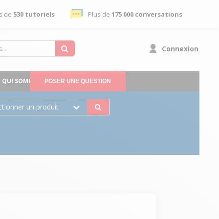
s de
530 tutoriels
Plus de
175 000 conversations
Connexion
QUI SOMMES-NOUS
POSER UNE QUESTION
ctionner un produit