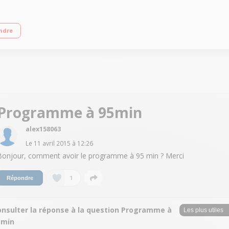
ge variable jusqu'à 1400 tours/min Fin différé de 3 à 19 h (affichage du tem
ndre
Programme à 95min
alex158063
Le
11 avril 2015
à
12:26
Bonjour, comment avoir le programme à 95 min ? Merci
1
Répondre
onsulter la réponse à la question Programme à
5min