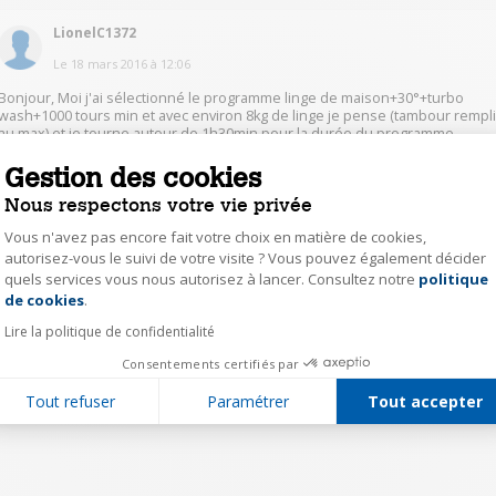
LionelC1372
Le
18 mars 2016
à
12:06
Bonjour, Moi j'ai sélectionné le programme linge de maison+30°+turbo
wash+1000 tours min et avec environ 8kg de linge je pense (tambour rempl
au max) et je tourne autour de 1h30min pour la durée du programme.
Gestion des cookies
0
Répondre
Nous respectons votre vie privée
Vous n'avez pas encore fait votre choix en matière de cookies,
autorisez-vous le suivi de votre visite ? Vous pouvez également décider
1
quels services vous nous autorisez à lancer. Consultez notre
politique
Axeptio consent
de cookies
.
Lire la politique de confidentialité
Consentements certifiés par
Tout refuser
Paramétrer
Tout accepter