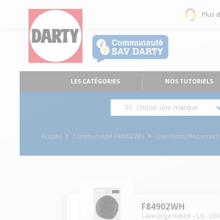
Plus 
LES CATÉGORIES
NOS TUTORIELS
01. Choisir une marque
Accueil
Communauté F84902WH
Questions/Réponses
F84902WH
Lave Linge hublot
LG
-
220