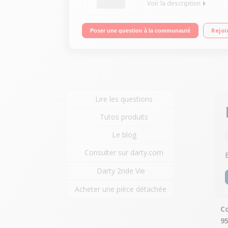
Voir la description
Capacité 8 kg (tambour 59 L) - Classe A+++ Essora
Rejoi
Poser une question à la communauté
silencieux
Lire les questions
Tutos produits
Le blog
Consulter sur darty.com
Darty 2nde Vie
Acheter une pièce détachée
C
9