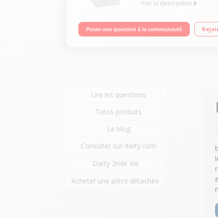
Voir la description
Capacité de lavage 8 kg, séchage 4 kg Essorage ma
Rejoi
Poser une question à la communauté
Lire les questions
Tutos produits
Le blog
Consulter sur darty.com
Darty 2nde Vie
Acheter une pièce détachée