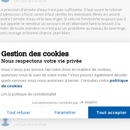
Le
9 juin 2017
à
22:56
La pression d'arrivée d'eau n'est pas suffisante. Il faut ouvrir le robinet
d'admission à fond. sinon il faut vérifier les éventuels filtres en amont
(entre l'arrivée d'eau et le lave linge). Si cela ne fonctionne toujours pas il
faut appeler le vendeur au secours et en attendant faire la lessive à la
main. de toute manière ce n'est pas un problème au niveau du lave linge.
bon courage et bonne chance. Jean Marc
0
Répondre
Gestion des cookies
Nous respectons votre vie privée
CharlotteD3171
Vous n'avez pas encore fait votre choix en matière de cookies,
Le
9 juin 2017
à
18:05
autorisez-vous le suivi de votre visite ? Vous pouvez également décider
quels services vous nous autorisez à lancer. Consultez notre
politique
Axeptio consent
Bonjour Je pense que vider le filtre en bas à droite de ses déchets et
normalement cela fonctionnera .
de cookies
.
Lire la politique de confidentialité
0
Répondre
Consentements certifiés par
Tout refuser
Paramétrer
Tout accepter
EzgimenE6647
Le
9 juin 2017
à
17:59