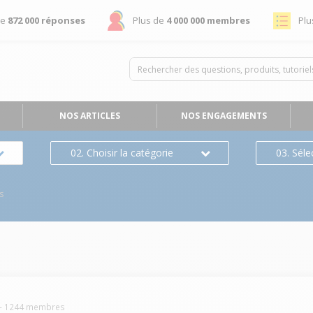
de
872 000 réponses
Plus de
4 000 000 membres
Plu
NOS ARTICLES
NOS ENGAGEMENTS
02. Choisir la catégorie
03. Séle
s
-
1244
membres