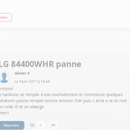
x 1400 tours/mn Fin différée 3 à 19 h (affichage du temps restant) Moteur sile
ndre
LG 84400WHR panne
olivier 5
Le
9 juin 2017
à
16:44
bonjour
le tambour se remplie d eau normalement et commence quelques
rotations puisse remplie encore environ 1tier puis s arret e et se met
en code IE et se vidange
merci
0
Répondre