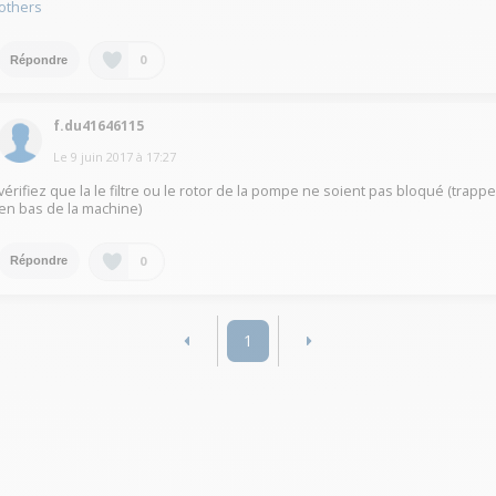
others
0
Répondre
f.du41646115
Le
9 juin 2017
à
17:27
vérifiez que la le filtre ou le rotor de la pompe ne soient pas bloqué (trapp
en bas de la machine)
0
Répondre
1