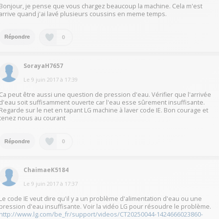
Bonjour, je pense que vous chargez beaucoup la machine. Cela m'est
arrive quand j'ai lavé plusieurs coussins en meme temps.
0
Répondre
SorayaH7657
Le
9 juin 2017
à
17:39
Ca peut être aussi une question de pression d'eau. Vérifier que l'arrivée
d'eau soit suffisamment ouverte car l'eau esse sûrement insuffisante.
Regarde sur le net en tapant LG machine à laver code IE. Bon courage et
tenez nous au courant
0
Répondre
ChaimaeK5184
Le
9 juin 2017
à
17:37
Le code IE veut dire qu'il y a un problème d'alimentation d'eau ou une
pression d'eau insuffisante. Voir la vidéo LG pour résoudre le problème.
http://www.lg.com/be_fr/support/videos/CT20250044-1424666023860-