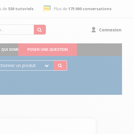
s de
530 tutoriels
Plus de
175 000 conversations
Connexion
QUI SOMMES-NOUS
POSER UNE QUESTION
ctionner un produit