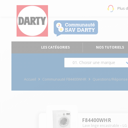
Plus 
LES CATÉGORIES
NOS TUTORIELS
01. Choisir une marque
Accueil
Communauté F84400WHR
Questions/Réponse
F84400WHR
Lave linge encastrable
LG