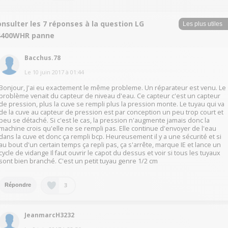
nsulter les 7 réponses à la question LG
4400WHR panne
Bacchus.78
Le
10 juin 2017
à
01:44
Bonjour, J'ai eu exactement le même probleme. Un réparateur est venu. Le
problème venait du capteur de niveau d'eau. Ce capteur c'est un capteur
de pression, plus la cuve se rempli plus la pression monte. Le tuyau qui va
de la cuve au capteur de pression est par conception un peu trop court et
peu se détaché. Si c'est le cas, la pression n'augmente jamais donc la
machine crois qu'elle ne se rempli pas. Elle continue d'envoyer de l'eau
dans la cuve et donc ça rempli bcp. Heureusement il y a une sécurité et si
au bout d'un certain temps ça repli pas, ça s'arrête, marque IE et lance un
cycle de vidange Il faut ouvrir le capot du dessus et voir si tous les tuyaux
sont bien branché. C'est un petit tuyau genre 1/2 cm
3
Répondre
JeanmarcH3232