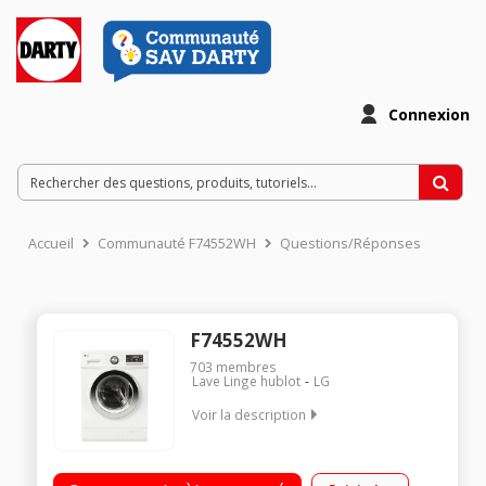
Connexion
Accueil
Communauté F74552WH
Questions/Réponses
F74552WH
703
membres
Lave Linge hublot
LG
Voir la description
Capacité 7 kg (tambour 58 L) - Classe A+++ -30% AA Essorage
max. 1400 tours/min Fin différée de 3 à 19 h (affichage du