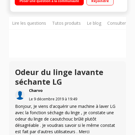
Rejoindre
Poser une question à la communauté
temps restant) Moteur silencieux à induction Direct Drive
Lire les questions
Tutos produits
Le blog
Consulter sur
Odeur du linge lavante
séchante LG
Charvo
Le
9 décembre 2019
à
19:49
Bonjour, Je viens d'acquérir une machine à laver LG
avec la fonction séchage du linge , je constate une
odeur du linge de caoutchouc brûlé plutôt
désagréable . Je voudrais savoir si le même constat
est fait par d'autres utilisateurs . Merci