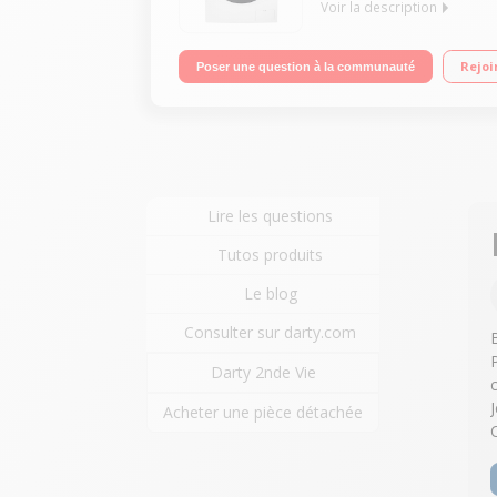
Voir la description
Capacité de lavage 10.5 kg / Séchage 7 kg - Class
Rejoi
Poser une question à la communauté
Lire les questions
Tutos produits
Le blog
Consulter sur darty.com
Darty 2nde Vie
Acheter une pièce détachée