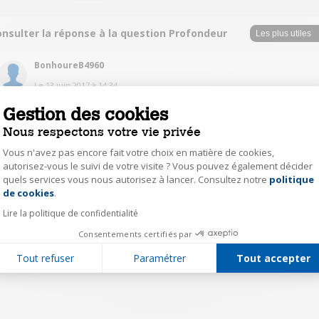
onsulter la réponse à la question Profondeur
BonhoureB4960
Le
13 juin 2017
à
14:34
j'ai mesuré du mur au hublot, j'ai 74-75
Gestion des cookies
Nous respectons votre vie privée
0
Répondre
Vous n'avez pas encore fait votre choix en matière de cookies,
autorisez-vous le suivi de votre visite ? Vous pouvez également décider
quels services vous nous autorisez à lancer. Consultez notre
politique
Axeptio consent
1
de cookies
.
Lire la politique de confidentialité
Consentements certifiés par
Tout refuser
Paramétrer
Tout accepter