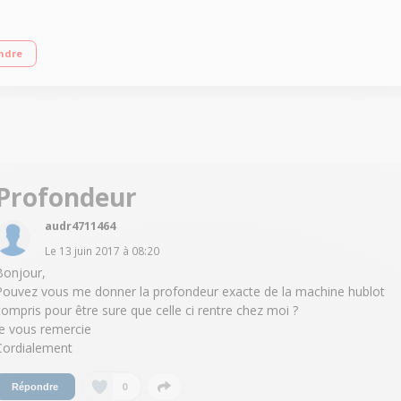
e A Essorage max. 1400 tours/min Fin différée (affichage du temps restant) Cyc
ndre
Profondeur
audr4711464
Le
13 juin 2017
à
08:20
Bonjour,
Pouvez vous me donner la profondeur exacte de la machine hublot
compris pour être sure que celle ci rentre chez moi ?
Je vous remercie
Cordialement
0
Répondre