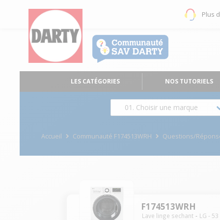
Plus 
LES CATÉGORIES
NOS TUTORIELS
01. Choisir une marque
Accueil
Communauté F174513WRH
Questions/Répons
F174513WRH
Lave linge sechant
LG
-
53