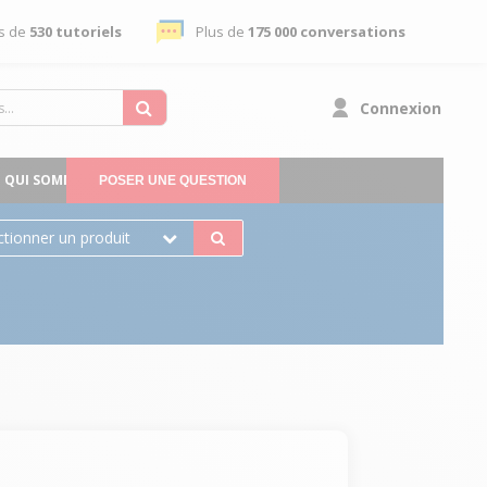
s de
530 tutoriels
Plus de
175 000 conversations
Connexion
QUI SOMMES-NOUS
POSER UNE QUESTION
ctionner un produit