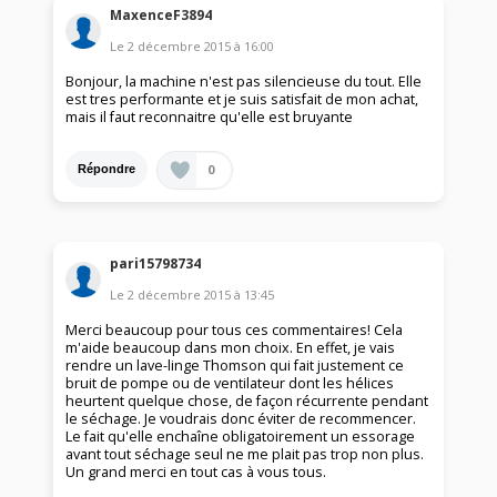
MaxenceF3894
Le
2 décembre 2015
à
16:00
Bonjour, la machine n'est pas silencieuse du tout. Elle
est tres performante et je suis satisfait de mon achat,
mais il faut reconnaitre qu'elle est bruyante
0
Répondre
pari15798734
Le
2 décembre 2015
à
13:45
Merci beaucoup pour tous ces commentaires! Cela
m'aide beaucoup dans mon choix. En effet, je vais
rendre un lave-linge Thomson qui fait justement ce
bruit de pompe ou de ventilateur dont les hélices
heurtent quelque chose, de façon récurrente pendant
le séchage. Je voudrais donc éviter de recommencer.
Le fait qu'elle enchaîne obligatoirement un essorage
avant tout séchage seul ne me plait pas trop non plus.
Un grand merci en tout cas à vous tous.