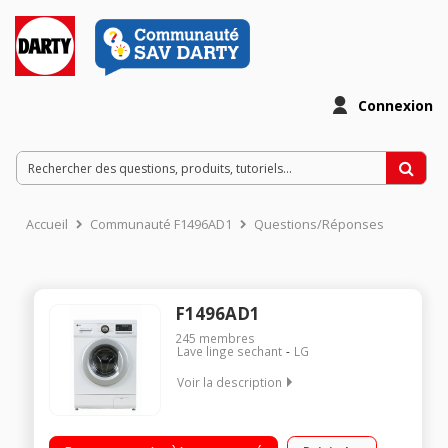
Connexion
Accueil
Communauté F1496AD1
Questions/Réponses
F1496AD1
245
membres
Lave linge sechant
LG
Voir la description
Capacité de lavage 8 kg / Séchage 4 kg - Classe B Essorage
max. 1400 tours/min Fin différée (affichage du temps restant)