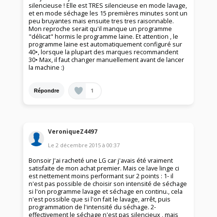
silencieuse ! Elle est TRES silencieuse en mode lavage,
et en mode séchage les 15 premières minutes sont un
peu bruyantes mais ensuite tres tres raisonnable.
Mon reproche serait qu'il manque un programme
"délicat" hormis le programme laine. Et attention , le
programme laine est automatiquement configuré sur
40•, lorsque la plupart des marques recommandent
30• Max, il faut changer manuellement avant de lancer
la machine :)
1
Répondre
VeroniqueZ4497
Le
2 décembre 2015
à
00:37
Bonsoir J'ai racheté une LG car j'avais été vraiment
satisfaite de mon achat premier. Mais ce lave linge ci
est nettement moins performant sur 2 points : 1- il
n'est pas possible de choisir son intensité de séchage
si l'on programme lavage et séchage en continu., cela
n'est possible que si l'on fait le lavage, arrêt, puis
programmation de l'intensité du séchage. 2-
effectivement le séchage n'est pas silencieux , mais