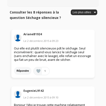
Consulter les 8 réponses à la
question Séchage silencieux ?
ArianeB1924
Le
2 décembre 2015
à
09:23
Oui elle est plutôt silencieuse pdt le séchage. Seul
inconvénient : quand vous lancez le séchage seul
(sans enchaîner avec le lavage), elle refait un essorage
qui fait un peu de bruit, avant de sécher.
1
Répondre
EugenieL9142
Le
2 décembre 2015
à
09:10
Bonjour ! Moi je trouve cette machine relativement