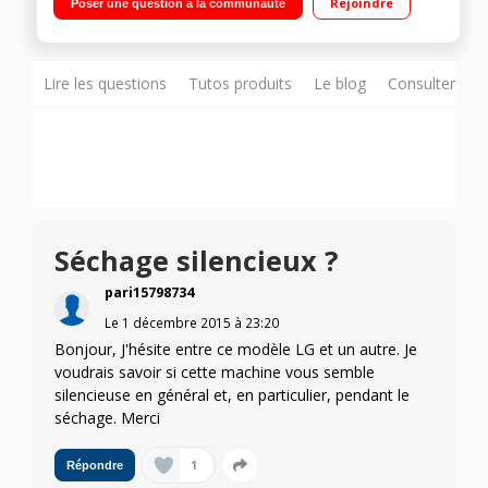
Rejoindre
Poser une question à la communauté
Cycle enchaîné lavage + séchage 4 kg
Lire les questions
Tutos produits
Le blog
Consulter sur
Séchage silencieux ?
pari15798734
Le
1 décembre 2015
à
23:20
Bonjour, J'hésite entre ce modèle LG et un autre. Je
voudrais savoir si cette machine vous semble
silencieuse en général et, en particulier, pendant le
séchage. Merci
1
Répondre