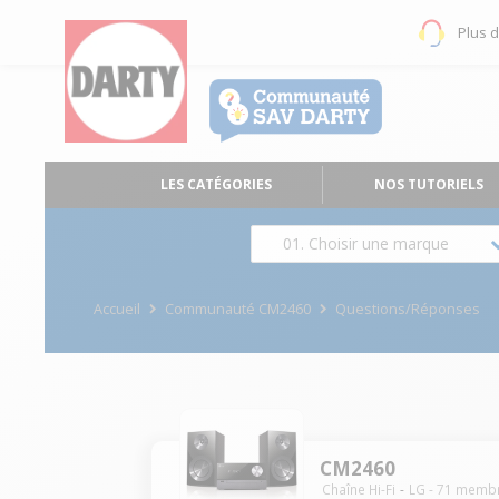
Plus 
LES CATÉGORIES
NOS TUTORIELS
01. Choisir une marque
Accueil
Communauté CM2460
Questions/Réponses
CM2460
Chaîne Hi-Fi
LG
-
71
memb