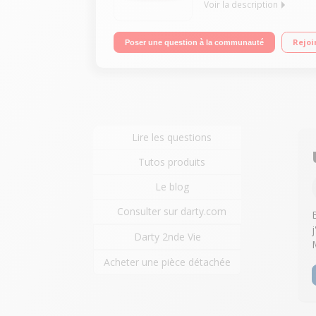
Voir la description
Puissance totale de 100 Watts Lecteur CD/CD-R/C
Rejoi
Poser une question à la communauté
Lire les questions
Tutos produits
Le blog
Consulter sur darty.com
Darty 2nde Vie
Acheter une pièce détachée