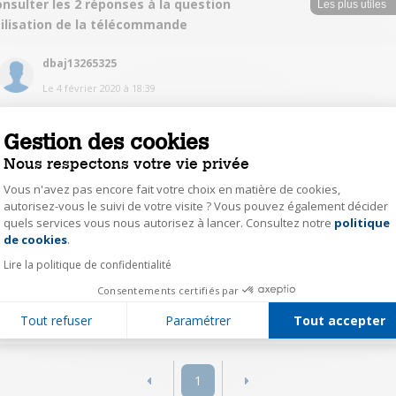
nsulter les 2 réponses à la question
tilisation de la télécommande
dbaj13265325
Le
4 février 2020
à
18:39
mode d'emploi sur internet
Gestion des cookies
0
Répondre
Nous respectons votre vie privée
Vous n'avez pas encore fait votre choix en matière de cookies,
autorisez-vous le suivi de votre visite ? Vous pouvez également décider
dbaj13265325
quels services vous nous autorisez à lancer. Consultez notre
politique
Axeptio consent
Le
4 février 2020
à
18:38
de cookies
.
Il faut chercher sur internet le mode d'emploi correspondant à cet appareil,
Lire la politique de confidentialité
vous le trouverer facilement. cordialement
Consentements certifiés par
0
Répondre
Tout refuser
Paramétrer
Tout accepter
1