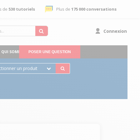
s de
530 tutoriels
Plus de
175 000 conversations
Connexion
QUI SOMMES-NOUS
POSER UNE QUESTION
ctionner un produit