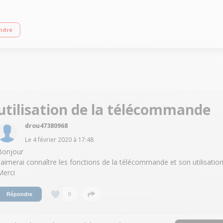
D-RW/MP3/WMA/FLAC Tuner radio - Port USB host Connectivité Bluetooth
ndre
utilisation de la télécommande
drou47380968
Le
4 février 2020
à
17:48
Bonjour
j'aimerai connaître les fonctions de la télécommande et son utilisatio
Merci
0
Répondre