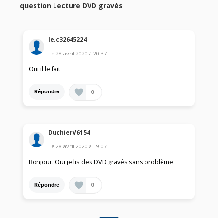
question Lecture DVD gravés
le.c32645224
Le
28 avril 2020
à
20:37
Oui il le fait
0
Répondre
DuchierV6154
Le
28 avril 2020
à
19:07
Bonjour. Oui je lis des DVD gravés sans problème
0
Répondre