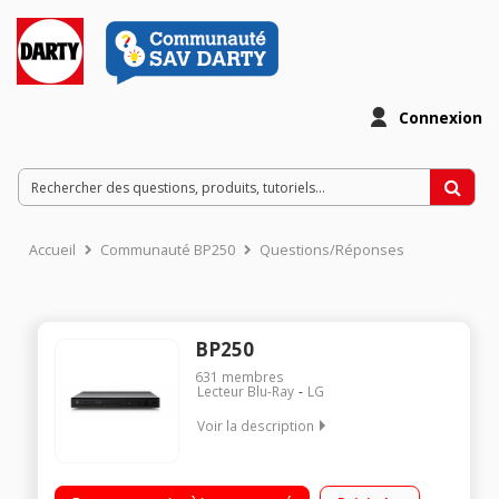
Connexion
Accueil
Communauté BP250
Questions/Réponses
BP250
631
membres
Lecteur Blu-Ray
LG
Voir la description
Lecteur Blu-Ray Full HD 1080p Compatible MPEG-1/2/4, MP3,
WMA, Dolby Digital, MPO et JPEG Upscaler 1080p Port USB en