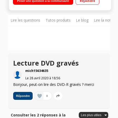
Rejoindre
Poser une question à la communauté
façade , HDMI
Lire les questions
Tutos produits
Le blog
Lire la notice
Lecture DVD gravés
mich15634635
Le
28 avril 2020
à
18:56
Bonjour, peut-on lire des DVD-R gravés ? merci
0
Répondre
Consulter les 2 réponses à la