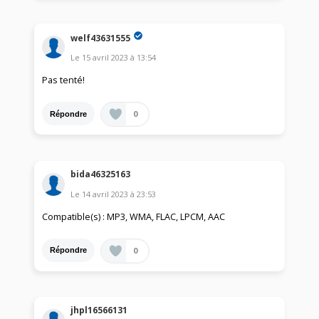
welf43631555
Le
15 avril 2023
à
13:54
Pas tenté!
0
Répondre
bida46325163
Le
14 avril 2023
à
23:53
Compatible(s) : MP3, WMA, FLAC, LPCM, AAC
0
Répondre
jhpl16566131