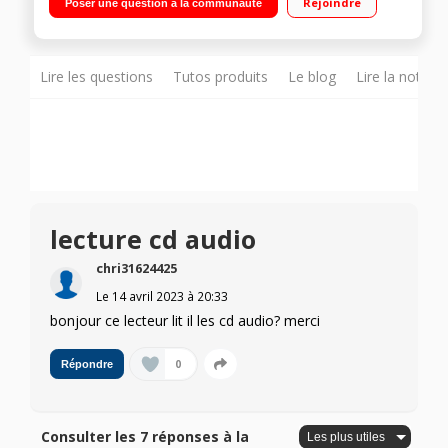
Rejoindre
Poser une question à la communauté
façade , HDMI
Lire les questions
Tutos produits
Le blog
Lire la notice
lecture cd audio
chri31624425
Le
14 avril 2023
à
20:33
bonjour ce lecteur lit il les cd audio? merci
0
Répondre
Consulter les 7 réponses à la