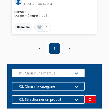
Le
14 avril 2023
à
20:49
Bonsoir,
Oui de mémoire il les lit
0
Répondre
1
01. Choisir une marque
02. Choisir la catégorie
03. Sélectionner un produit