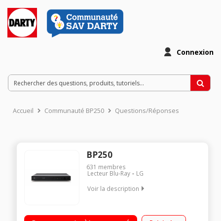
Connexion
Accueil
Communauté BP250
Questions/Réponses
BP250
631
membres
Lecteur Blu-Ray
LG
Voir la description
Lecteur Blu-Ray Full HD 1080p Compatible MPEG-1/2/4, MP3,
WMA, Dolby Digital, MPO et JPEG Upscaler 1080p Port USB en