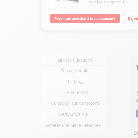
Voir la description
"Ecran 75"" (189 cm) - 4K UHD Divertissement illi
Rejoi
Poser une question à la communauté
Lire les questions
Tutos produits
Le blog
Lire la notice
Consulter sur darty.com
Darty 2nde Vie
Acheter une pièce détachée
Co