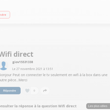
mité avec WebOS 6.0 Optimiseur de Jeu ALLM et eARC 2 HDMI - 1 USB"
ndre
Wifi direct
giov15531338
Le
27 novembre 2021
à
13:51
Bonjour Peut on connecter le tv seulement en wifi à la box dans une
autre pièce...Merci
0
Répondre
nsulter la réponse à la question Wifi direct