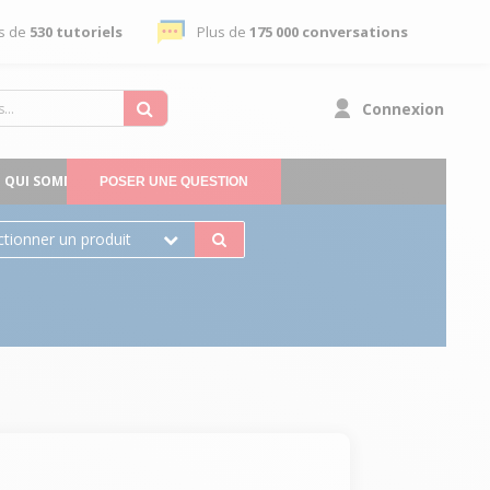
s de
530 tutoriels
Plus de
175 000 conversations
Connexion
QUI SOMMES-NOUS
POSER UNE QUESTION
ctionner un produit