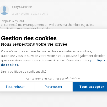
ppey53346144
Le
28 novembre 2021
à
06:19
Bonjour Giov, oui.
J'ai connecté ma tv uniquement en wifi dans ma chambre et j'utilise
l'application molotov pour les chaînes.
Gestion des cookies
1
Répondre
Nous respectons votre vie privée
Vous n'avez pas encore fait votre choix en matière de cookies,
autorisez-vous le suivi de votre visite ? Vous pouvez également décider
1
quels services vous nous autorisez à lancer. Consultez notre
politique
Axeptio consent
de cookies
.
Lire la politique de confidentialité
Consentements certifiés par
Tout refuser
Paramétrer
Tout accepter