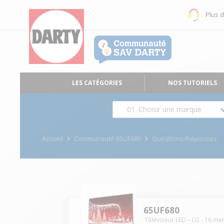
Plus 
LES CATÉGORIES
NOS TUTORIELS
01. Choisir une marque
Accueil
Communauté 65UF680
Questions/Réponses
65UF680
Téléviseur LED
LG
-
16
me