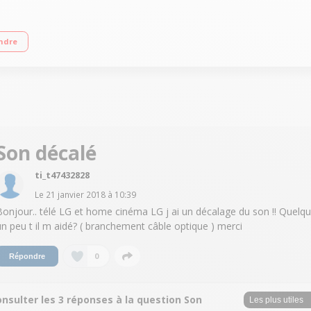
1000 Hz) - Rétro-éclairage LED Edge Local Dimming Smart TV avec Web OS, Navigat
ndre
I, 1 USB, Port CI+
Son décalé
ti_t47432828
Le
21 janvier 2018
à
10:39
Bonjour.. télé LG et home cinéma LG j ai un décalage du son !! Quelqu
un peu t il m aidé? ( branchement câble optique ) merci
0
Répondre
nsulter les 3 réponses à la question Son