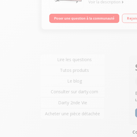
Voir la description
Ecran de 164 cm (65") - 4K Technologie 50 Hz (PMI 
Rejoi
Poser une question à la communauté
Processeur Triple XD Engine, Miracast, DLNA 2 HDM
Lire les questions
Tutos produits
Le blog
Consulter sur darty.com
Darty 2nde Vie
Acheter une pièce détachée
Co