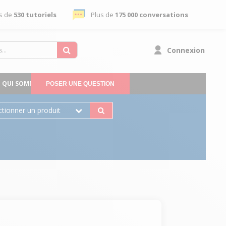
s de
530 tutoriels
Plus de
175 000 conversations
Connexion
QUI SOMMES-NOUS
POSER UNE QUESTION
ctionner un produit