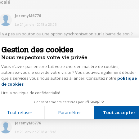
écalé
JeremyM6776
Le
21 janvier 2018
à
23:05
Il y a pas un bouton ou une option synchronisation sur la barre de son ?
Gestion des cookies
0
Répondre
Nous respectons votre vie privée
Vous n'avez pas encore fait votre choix en matière de cookies,
ti_t47432828
autorisez-vous le suivi de votre visite ? Vous pouvez également décider
Le
21 janvier 2018
à
21:04
quels services vous nous autorisez à lancer. Consultez notre
politique
Axeptio consent
de cookies
.
Bonsoir oui j ai fais... J ai tout débranché et rebranché et bien revérifier mes
réglages... toujours un décalage
Lire la politique de confidentialité
Consentements certifiés par
0
Répondre
Tout refuser
Paramétrer
Tout accepter
JeremyM6776
Le
21 janvier 2018
à
13:48