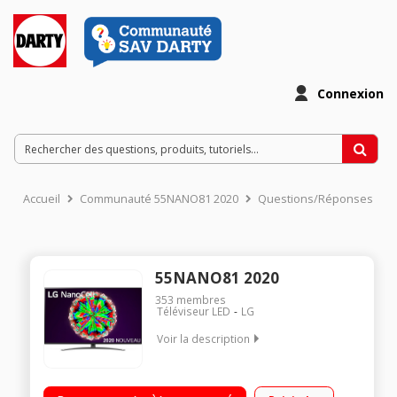
Connexion
Accueil
Communauté 55NANO81 2020
Questions/Réponses
55NANO81 2020
353
membres
Téléviseur LED
LG
Voir la description
Technologie Nanocell Design Cinema Screen Smart TV webOS
5.0 Large angle de vision Intelligence Artificielle ThinQ Google