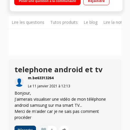
Rejoindre
Poser une question à la communauté
Assistant Intégré Magic Remote fournie Compatible Airplay 2
Smart TV - Web OS 5.0 - Intelligence Artificielle ThinQ - Google
Assistant Intégré 4 HDMI, 2 USB, Port CI+
Lire les questions
Tutos produits
Le blog
Lire la notice
telephone android et tv
m.be63313264
Le
11 janvier 2021
à
12:13
Bonjour,
J'aimerais visualiser une vidéo de mon téléphone
android samsung sur ma smart TV...
Merci de m'aider car je ne sais pas comment
procéder