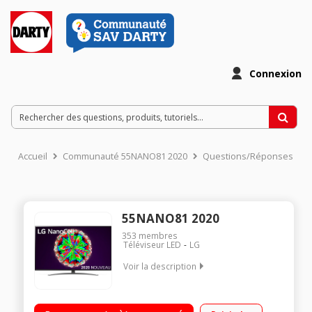
Connexion
Accueil
Communauté 55NANO81 2020
Questions/Réponses
55NANO81 2020
353
membres
Téléviseur LED
LG
Voir la description
Technologie Nanocell Design Cinema Screen Smart TV webOS
5.0 Large angle de vision Intelligence Artificielle ThinQ Google