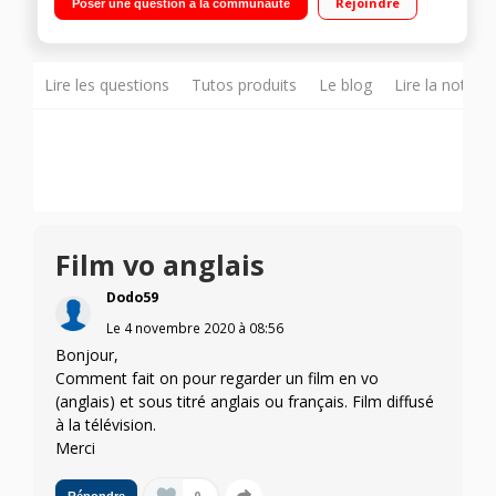
Rejoindre
Poser une question à la communauté
Assistant Intégré Magic Remote fournie Compatible Airplay 2
Smart TV - Web OS 5.0 - Intelligence Artificielle ThinQ - Google
Assistant Intégré 4 HDMI, 2 USB, Port CI+
Lire les questions
Tutos produits
Le blog
Lire la notice
Film vo anglais
Dodo59
Le
4 novembre 2020
à
08:56
Bonjour,
Comment fait on pour regarder un film en vo
(anglais) et sous titré anglais ou français. Film diffusé
à la télévision.
Merci