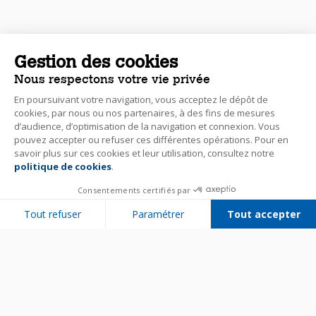
Gestion des cookies
Nous respectons votre vie privée
En poursuivant votre navigation, vous acceptez le dépôt de
cookies, par nous ou nos partenaires, à des fins de mesures
d’audience, d’optimisation de la navigation et connexion. Vous
pouvez accepter ou refuser ces différentes opérations. Pour en
savoir plus sur ces cookies et leur utilisation, consultez notre
politique de cookies
.
Consentements certifiés par
Tout refuser
Paramétrer
Tout accepter
Plateforme de Gestion du Consentement : Personnalisez vos Options
Axeptio consent
Notre plateforme vous permet d'adapter et de gérer vos paramètres de 