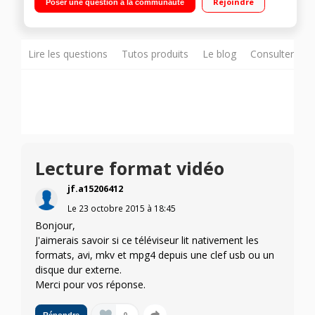
Rejoindre
Poser une question à la communauté
intégré/Technologie 3D polarisée (2 paires de lunettes
fournies)
Lire les questions
Tutos produits
Le blog
Consulter sur
Lecture format vidéo
jf.a15206412
Le
23 octobre 2015
à
18:45
Bonjour,
J'aimerais savoir si ce téléviseur lit nativement les
formats, avi, mkv et mpg4 depuis une clef usb ou un
disque dur externe.
Merci pour vos réponse.