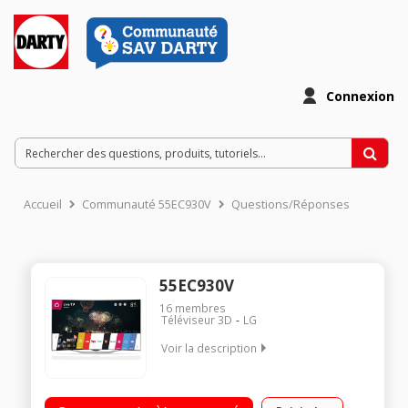
Connexion
Accueil
Communauté 55EC930V
Questions/Réponses
55EC930V
16
membres
Téléviseur 3D
LG
Voir la description
Ecran de 140 (55") cm - HDTV 1080p/Eclairage OLED - Design
incurvé/Processeur Dual Core, Smart TV, Wifi