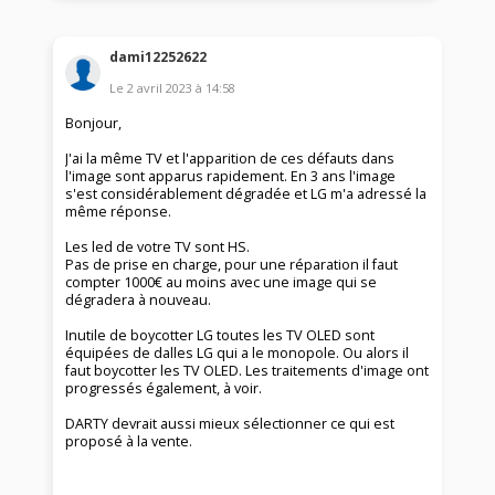
dami12252622
Le
2 avril 2023
à
14:58
Bonjour,
J'ai la même TV et l'apparition de ces défauts dans
l'image sont apparus rapidement. En 3 ans l'image
s'est considérablement dégradée et LG m'a adressé la
même réponse.
Les led de votre TV sont HS.
Pas de prise en charge, pour une réparation il faut
compter 1000€ au moins avec une image qui se
dégradera à nouveau.
Inutile de boycotter LG toutes les TV OLED sont
équipées de dalles LG qui a le monopole. Ou alors il
faut boycotter les TV OLED. Les traitements d'image ont
progressés également, à voir.
DARTY devrait aussi mieux sélectionner ce qui est
proposé à la vente.