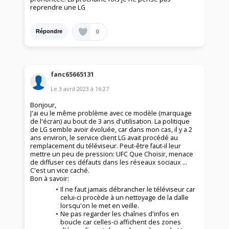
reprendre une LG
0
Répondre
fanc65665131
Le
3 avril 2023
à
16:27
Bonjour,
J'ai eu le même problème avec ce modèle (marquage
de l'écran) au bout de 3 ans d'utilisation. La politique
de LG semble avoir évoluée, car dans mon cas, il y a 2
ans environ, le service client LG avait procédé au
remplacement du téléviseur. Peut-être faut-il leur
mettre un peu de pression: UFC Que Choisir, menace
de diffuser ces défauts dans les réseaux sociaux ...
C'est un vice caché.
Bon à savoir:
Il ne faut jamais débrancher le téléviseur car
celui-ci procède à un nettoyage de la dalle
lorsqu'on le met en veille.
Ne pas regarder les chaînes d'infos en
boucle car celles-ci affichent des zones