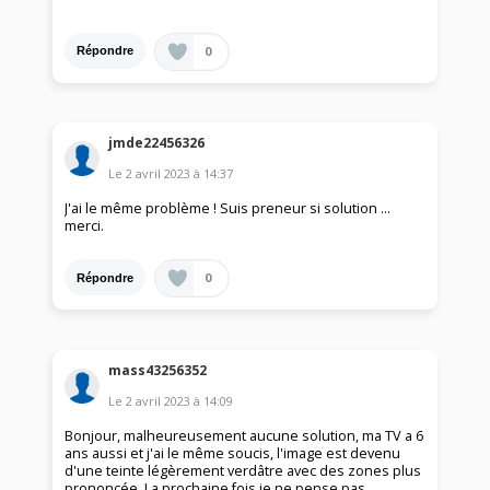
0
Répondre
jmde22456326
Le
2 avril 2023
à
14:37
J'ai le même problème ! Suis preneur si solution …
merci.
0
Répondre
mass43256352
Le
2 avril 2023
à
14:09
Bonjour, malheureusement aucune solution, ma TV a 6
ans aussi et j'ai le même soucis, l'image est devenu
d'une teinte légèrement verdâtre avec des zones plus
prononcée. La prochaine fois je ne pense pas