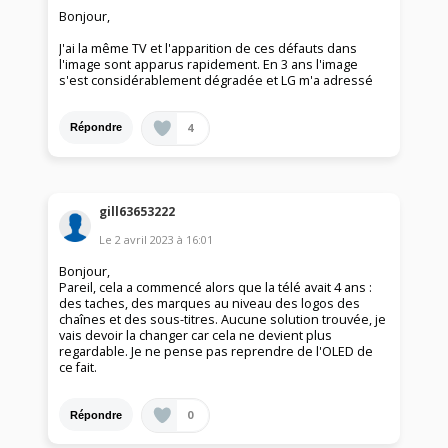
Bonjour,
J'ai la même TV et l'apparition de ces défauts dans
l'image sont apparus rapidement. En 3 ans l'image
s'est considérablement dégradée et LG m'a adressé
4
Répondre
gill63653222
Le
2 avril 2023
à
16:01
Bonjour,
Pareil, cela a commencé alors que la télé avait 4 ans :
des taches, des marques au niveau des logos des
chaînes et des sous-titres. Aucune solution trouvée, je
vais devoir la changer car cela ne devient plus
regardable. Je ne pense pas reprendre de l'OLED de
ce fait.
0
Répondre