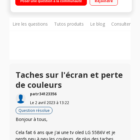
Rejoindre
Poser une question à la communauté
Processeur Quad Core, DLNA, Miracast 4 HDMI, 3 USB avec
fonction PVR, Port CI+
Lire les questions
Tutos produits
Le blog
Consulter sur
Taches sur l'écran et perte
de couleurs
patr34123356
Le
2 avril 2023
à
13:22
Question résolue
Bonjour à tous,
Cela fait 6 ans que j'ai une tv oled LG 55B6V et je
perds peu à peu les couleurs, de plus des taches