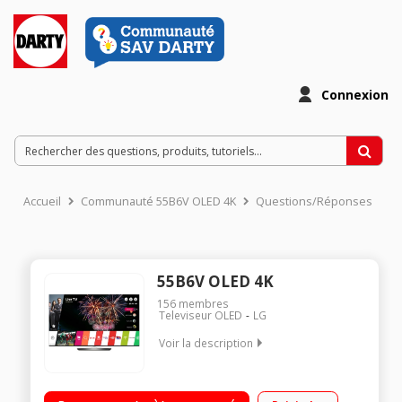
Connexion
Accueil
Communauté 55B6V OLED 4K
Questions/Réponses
55B6V OLED 4K
156
membres
Televiseur OLED
LG
Voir la description
Ecran de 139 cm (55") - OLED - 100% 4K UHD Technologie
OLED Smart TV, Navigateur WebOS 3.0, Wifi intégré, Wifi Direct,