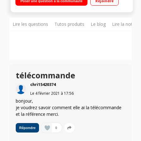
Rejoindre
Poser une question à la communauté
Assistant Intégré - Compatibilité Airplay 3 HDMI, 2 USB, Port CI
+
Lire les questions
Tutos produits
Le blog
Lire la notice
télécommande
chri15420374
Le
4 février 2021
à
17:56
bonjour,
je voudrez savoir comment elle ai la télécommande
et la référence merci.
0
Répondre