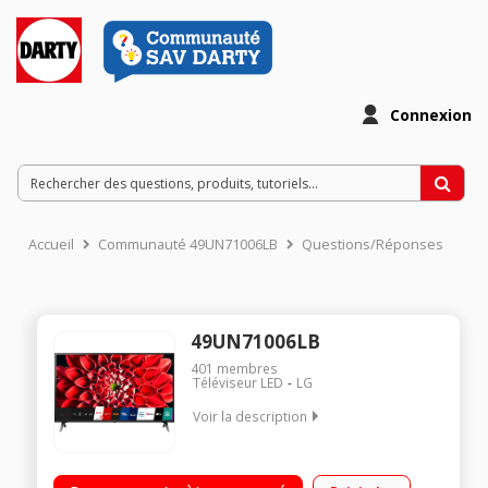
Connexion
Accueil
Communauté 49UN71006LB
Questions/Réponses
49UN71006LB
401
membres
Téléviseur LED
LG
Voir la description
Définition UHD 4K Smart TV webOS 5.0 Compatibilité Airplay
Smart TV - Web OS 5.0 - Intelligence Artificielle ThinQ - Google