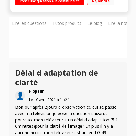
Rejoindre
Poser une question à la communauté
Artificielle ThinQ Google Assistant Int?gr? Magic Remote
fournie Compatible Airplay 2 Smart TV, WebOS 5.0, Wifi int?gr?
- 4 HDMI, 3 USB, 1 port CI+ R?tro ?clairage LED EDGE Local
Dimming - 4K Cinema HDR
Lire les questions
Tutos produits
Le blog
Lire la notice
Délai d adaptation de
clarté
Flopalin
Le
10 avril 2021
à
11:24
Bonjour après 2jours d observation ce qui se passe
avec ma télévision je pose la question suivante
pourquoi mon téléviseur a un délai d adaptation (5 à
6minutes)pour la clarté de l image? En plus il n y a
aucune notice mon téléviseur est un led LG 49