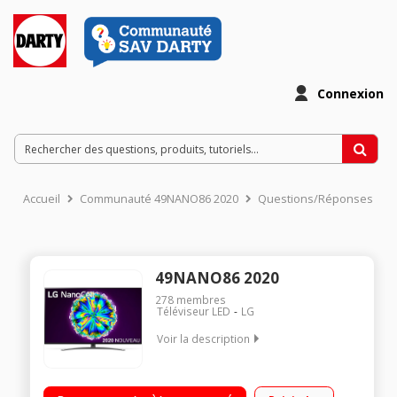
Connexion
Accueil
Communauté 49NANO86 2020
Questions/Réponses
49NANO86 2020
278
membres
Téléviseur LED
LG
Voir la description
Technologie Nanocell Design Cinema Screen Large angle de
vision Compatible Dolby Vision et Dolby Atmos Intelligence