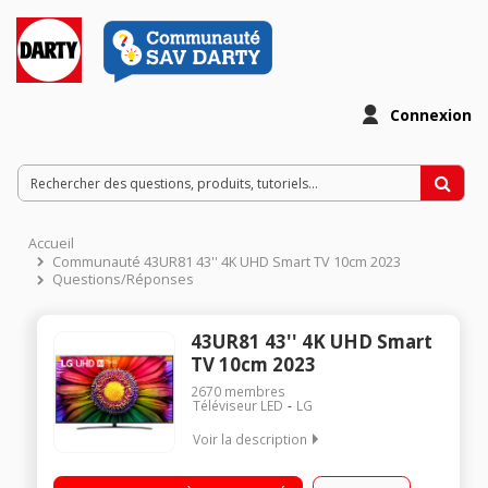
Connexion
Accueil
Communauté 43UR81 43'' 4K UHD Smart TV 10cm 2023
Questions/Réponses
43UR81 43'' 4K UHD Smart
TV 10cm 2023
2670
membres
Téléviseur LED
LG
Voir la description
"Ecran 189 cm (75"") - 4K UHD Processeur a5 AI Gen6 4K -
WebOS 23 Télécommande Magic Remote - Intelligences