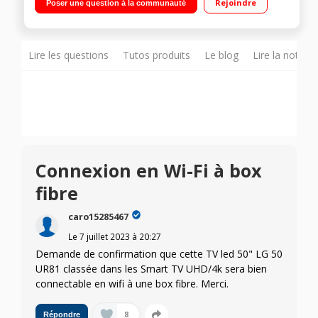
Rejoindre
Poser une question à la communauté
Artificielles 3 HDMI - 2 USB"
Lire les questions
Tutos produits
Le blog
Lire la notice
Connexion en Wi-Fi à box
fibre
caro15285467
Le
7 juillet 2023
à
20:27
Demande de confirmation que cette TV led 50" LG 50
UR81 classée dans les Smart TV UHD/4k sera bien
connectable en wifi à une box fibre. Merci.
8
Répondre