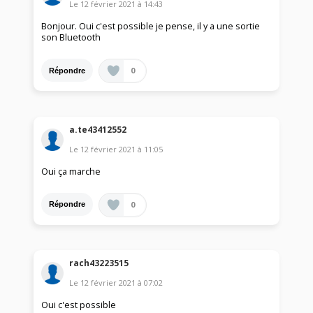
Le
12 février 2021
à
14:43
Bonjour. Oui c'est possible je pense, il y a une sortie
son Bluetooth
0
Répondre
a.te43412552
Le
12 février 2021
à
11:05
Oui ça marche
0
Répondre
rach43223515
Le
12 février 2021
à
07:02
Oui c'est possible