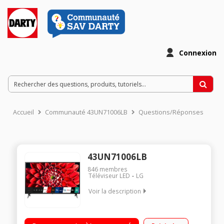
Connexion
Accueil
Communauté 43UN71006LB
Questions/Réponses
43UN71006LB
846
membres
Téléviseur LED
LG
Voir la description
Définition UHD 4K Smart TV webOS 5.0 Compatibilité Airplay
Smart TV - Web OS 5.0 - Intelligence Artificielle ThinQ - Google