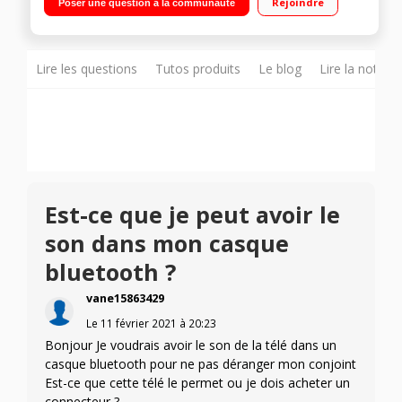
Rejoindre
Poser une question à la communauté
Assistant Intégré - Compatibilité Airplay 3 HDMI, 2 USB, Port CI
+
Lire les questions
Tutos produits
Le blog
Lire la notice
Est-ce que je peut avoir le
son dans mon casque
bluetooth ?
vane15863429
Le
11 février 2021
à
20:23
Bonjour Je voudrais avoir le son de la télé dans un
casque bluetooth pour ne pas déranger mon conjoint
Est-ce que cette télé le permet ou je dois acheter un
connecteur ?