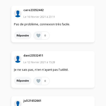
caro23352442
Le
16 février 2021
à
23:11
Pas de problème, connexion très facile.
0
Répondre
dani23532411
Le
12 février 2021
à
15:28
Je ne sais pas, n'en n'ayant pas l'utilité.
0
Répondre
juli21652661