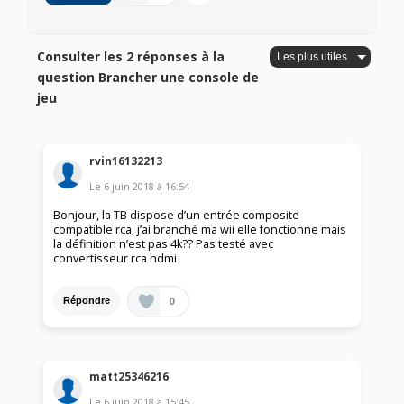
Consulter les 2 réponses à la
question Brancher une console de
jeu
rvin16132213
Le
6 juin 2018
à
16:54
Bonjour, la TB dispose d’un entrée composite
compatible rca, j’ai branché ma wii elle fonctionne mais
la définition n’est pas 4k?? Pas testé avec
convertisseur rca hdmi
0
Répondre
matt25346216
Le
6 juin 2018
à
15:45