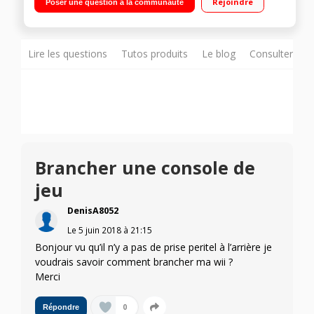
Rejoindre
Poser une question à la communauté
internet, Wifi, Processeur Quad core 3 HDMI, 2 USB avec
fonction PVR, Port CI+
Lire les questions
Tutos produits
Le blog
Consulter sur
Brancher une console de
jeu
DenisA8052
Le
5 juin 2018
à
21:15
Bonjour vu qu’il n’y a pas de prise peritel à l’arrière je
voudrais savoir comment brancher ma wii ?
Merci
0
Répondre