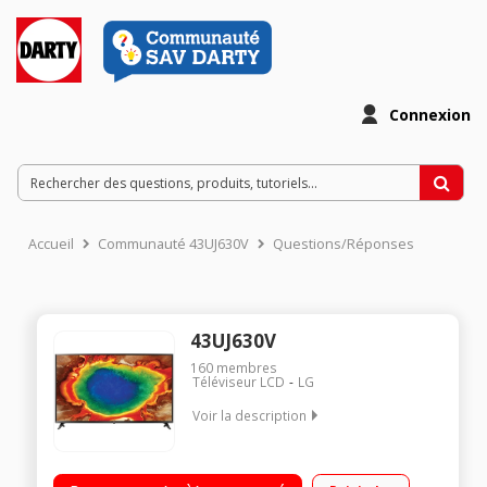
Connexion
Accueil
Communauté 43UJ630V
Questions/Réponses
43UJ630V
160
membres
Téléviseur LCD
LG
Voir la description
Ecran de 109 cm (43") - 100% 4K UHD Technologie 50Hz -
Rétro-éclairage LED Direct Smart TV Web OS 3.5, navigateur