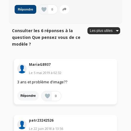
0
Répondre
Consulter les 6 réponses à la
question Que pensez vous de ce
modèle ?
MariaG8937
Le
5 mai 2019
à
02:32
3 ans et problème d'image??
0
Répondre
patr23242526
Le
22 juin 2018
à
13:56