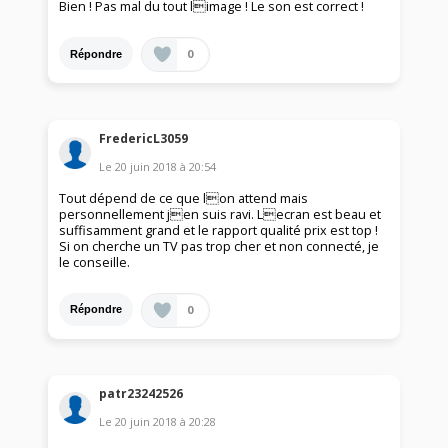
Bien ! Pas mal du tout limage ! Le son est correct !
0
Répondre
FredericL3059
Le
20 juin 2018
à
20:54
Tout dépend de ce que lon attend mais
personnellement jen suis ravi. Lecran est beau et
suffisamment grand et le rapport qualité prix est top !
Si on cherche un TV pas trop cher et non connecté, je
le conseille.
0
Répondre
patr23242526
Le
20 juin 2018
à
20:28