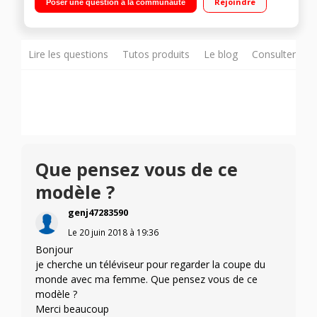
Rejoindre
Poser une question à la communauté
(contenu de votre mobile/tablette sur l'écran)
Lire les questions
Tutos produits
Le blog
Consulter sur
Que pensez vous de ce
modèle ?
genj47283590
Le
20 juin 2018
à
19:36
Bonjour
je cherche un téléviseur pour regarder la coupe du
monde avec ma femme. Que pensez vous de ce
modèle ?
Merci beaucoup