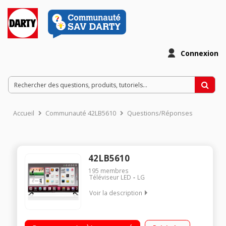
Connexion
Accueil
Communauté 42LB5610
Questions/Réponses
42LB5610
195
membres
Téléviseur LED
LG
Voir la description
Ecran de 107 cm (42") - HDTV 1080p / Rétro-éclairage LED
Direct / Technologie 50Hz (MCI 100Hz) / Technologie MHL