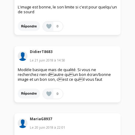
L'image est bonne, le son limite si c'est pour quelqu'un
de sourd
0
Répondre
DidierT8683
Le
21 juin 2018
à
14:50
Modèle basique mais de qualité. Si vous ne
recherchez rien dautre quun bon écran/bonne
image et un bon son, cest ce quil vous faut
0
Répondre
MariaG8937
Le
20 juin 2018
à
22:01